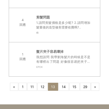
剪髮問題
4
1.請問剪髮價格是多少呢? 2.請問增加
回應
髮量後的造型修剪需要收費嗎?..
峰
髮片夾子容易壞掉
1
我想請問 我帶劉海髮片的時候是不是
回應
有哪裡出了問題 好像很容易把夾子弄
壞掉 大概再壞掉前 會感覺到夾子會扣
EPOK
的不順 沒有很順的ㄎ一ㄚㄎ一ㄚ聲 有
很便拗的扣住的聲音 然後再過幾天
他..
«
1
11
12
13
14
15
29
»