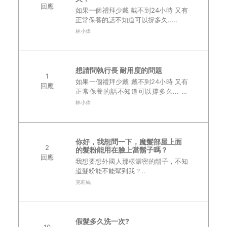
回應
如果一個禮拜少戴 戴不到24小時 又有
正常保養的話不知道可以撐多久.....
林小偉
想請問執行長 耐用度的問題
1
如果一個禮拜少戴 戴不到24小時 又有
回應
正常保養的話不知道可以撐多久... 我
的是AD自然款！ ..
林小偉
你好，我想問一下，魔髮部屋上面
2
的髮粉能用在臉上當鬍子嗎？
回應
我想要想外國人那樣濃密的鬍子，不知
道髮粉能不能幫到我？..
克莉絲
假髮多久洗一次?