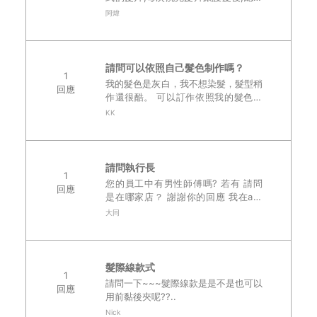
得戴個3天後就會感到髮片的髮質乾澀
阿煒
感,想知道是否是沒有用順髮露的關
西...
請問可以依照自己髮色制作嗎？
1
我的髮色是灰白，我不想染髮，髮型稍
回應
作還很酷。 可以訂作依照我的髮色的
前髮片嗎？..
KK
請問執行長
1
您的員工中有男性師傅嗎? 若有 請問
回應
是在哪家店？ 謝謝你的回應 我在a家
的後續保養能在其他家一樣有效嗎? 因
大同
為搬家到原居城市！ ..
髮際線款式
1
請問一下~~~髮際線款是是不是也可以
回應
用前黏後夾呢??..
Nick