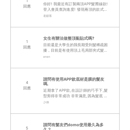
1
你好! 我最近有訂製兩頂APP髮際線款!
回應
登入會員查詢進度! 發現兩頂的款式後
面數字不一樣! 一個是APP-0177，一個
老顧客
是APP-0183，請問這兩款有什麼不
同，為什麼數字不一樣呢?..
女生有辦法做整頂黏貼式嗎?
1
目前還是大學生的我長期受到髮稀疏困
回應
擾，目前是有使用頂上毛局部夾式髮片
不過都是前面自己的頭髮夾上去免得頭
enen
心部分不自然會被發現，因此我已經n
年沒有辦法換髮型(超想要回我的劉海)
不是夾瀏海就..
請問有使用APP款底材是膜的髮友
4
嗎.
回應
近期拿了APP款,在設計師的巧手下,髮
型剪得非常成功 非常滿意,因為髮底 除
了前額 是網狀之外,其餘部分 全是膜
少俠
這幾天使用上身體稍微出點汗,或是有
感到一點熱意, 就會感覺悶熱感,..
請問有髮友們domo使用最久為多
5
久？