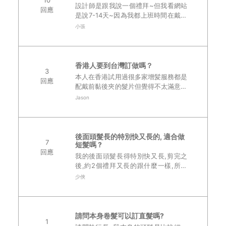
10
設計師是跟我說一個禮拜~但我看網站
回應
是說7-14天~因為我都上班時間在戴而
已(無塵室8小時)回到家後都不會戴~放
小張
假也幾乎不會戴~想說常洗也蠻容易
壞...不知道大家都多久洗一次?..
香港人要到台灣訂做嗎？
3
本人在香港試用過很多家增髪服務都是
回應
配戴前黏後夾的髮片但覺得不太滿意，
如更衣時及臥在床也不舒適。在網上看
Jason
到你們露髪線的髮型及簡單帶法覺得很
神奇。請問如果想訂做髮片要過來台灣
最少次？你們會..
後面頭髮長的特別快又長的, 適合做
7
短髮嗎 ?
回應
我的後面頭髮長得特別快又長,剪完之
後,約2個禮拜又長的跟什麼一樣,所以
訂製假髮時 ,都選用長髮來做掩飾,是有
少俠
考慮想嘗試看看做一頂類似執行長那種
飛機頭的短髮,但我 會稍微在長一些,
因..
請問本身卷髮可以訂直髮嗎?
1