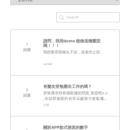
請問，我用domo 能做這種髮型
1
嗎！！！
回應
我想要弄那種丸子頭，或者武士頭..
xander
有髮友穿無塵衣工作的嗎 ?
2
穿無塵衣時有個困擾的問題,算是吧o.o
回應
,在頭部後面約在耳朵處後方會黏魔鬼
沾,我後面髮型是偏稍微長的,一天工作
少俠
10小時下來,後面頭髮都會凹下去,凹下
去的地方就是只有那一截,樣子就像是
長..
關於APP款式後面的數字