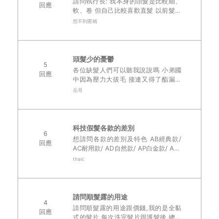
請問執行長: 我本身的頭髮是比較細、
回應
軟、卷 但自己比較喜歡直髮 以前髮量
還很多的時候也都會去燙成直髮 不知
想不到匿稱
道domo hair能否依照我的需要訂製?
謝謝 ..
頭髮少的憂鬱
5
各位缺髮人們可以聽我說說嗎 小弟國
回應
中因為壓力大拔毛 接連又得了酯漏皮
膚炎 因此國中開始頭髮就少了..... 國
岳哥
小常常會有人說 ㄟXXX你的頭頂頭髮
好少喔 你以後一定會禿頭 ..
科技假髮各款的差別
6
想請問各款的差別及特色 AB經典款/
回應
AC耐用款/ AD自然款/ AP白金款/ APL
髮線款/ APP髮線 上次去門市諮詢 諮
thaic
詢人員有說明 但我回來看討論區怎麼
不太相同? ..
請問順髮露的用途
4
請問順髮露的用途跟價錢,我的是全黏
回應
式的髮片,每次洗完髮片跟護髮後,總覺