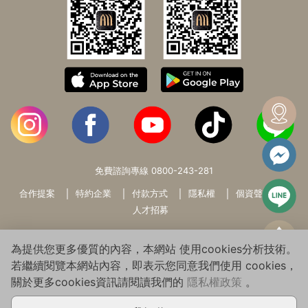
免費諮詢專線
0800-243-281
合作提案
特約企業
付款方式
隱私權
個資聲明
人才招募
為提供您更多優質的內容，本網站 使用cookies分析技術。
若繼續閱覽本網站內容，即表示您同意我們使用 cookies，
關於更多cookies資訊請閱讀我們的
隱私權政策
。
Copyright© 2026 WARMSUN HAIR PRODUCTS GROUP All Rights
Reserved.