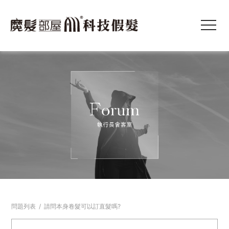
問題列表
/
請問本身卷髮可以訂直髮嗎?