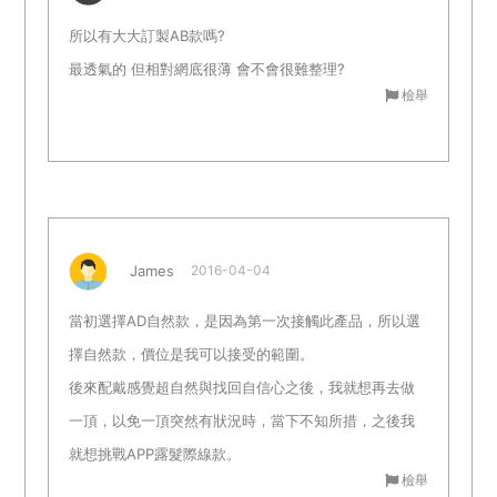
所以有大大訂製AB款嗎?
最透氣的 但相對網底很薄 會不會很難整理?
檢舉
James
2016-04-04
當初選擇AD自然款，是因為第一次接觸此產品，所以選
擇自然款，價位是我可以接受的範圍。
後來配戴感覺超自然與找回自信心之後，我就想再去做
一頂，以免一頂突然有狀況時，當下不知所措，之後我
就想挑戰APP露髮際線款。
檢舉