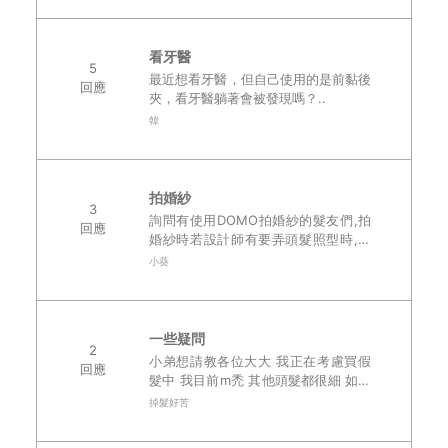
證不會阻塞毛囊嗎??很神奇的感覺。
看來...
看牙醫
5
最近想看牙醫，但自己使用的是前黏後
回應
夾，看牙醫躺著會被發現嗎？..
韓
拍婚紗
3
詢問有使用DOMO拍婚紗的髮友們,拍
回應
婚紗時若設計師有要弄頭髮照型時,在
拍攝 前會先主動向設計師表明嗎?還是
小葵
先不說等發現了才用婉轉的方式來說明
自己的 痛處阿 >_<"..
一些疑問
2
小弟想請教各位大大 我正在考慮買假
回應
髮中 我目前m禿 其他頭髮都很細 如果
我買全黏式的可以嗎 還有 如果要剃髮
掉髮好苦
可以剃整顆頭 然後用假髮做髮型嗎 還
是一定要留後面跟旁邊呢 我..