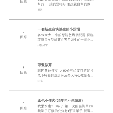
回應
幫我.....讓我變得好 他想親自幫我做臉
@@ 我無法拒絕她的好意 怎麼辦.....有
風過
人有做臉的經驗嗎？ 聽說會用毛巾把
頭髮包起來.....
一個新生命快誕生的小煩惱
2
各位大大，小的想請教幾個問題 面臨
回應
著寶貝女兒就要在五月誕生的一些小煩
惱 想請問如果小孩子問我為何要帶髮
掉髮好苦
片 我該怎麼回答解釋呢 怕小孩子小的
時候會想說為何我每天把頭髮拆來拆去
哈哈..
頭髮修剪
5
請問各位髮友 大家修剪頭髮時將髮片
回應
取下時面對設計師及旁人時心裡是否會
尷尬？..
阿光
紙包不住火(頭髮包不住頭皮)
4
我潛水也2-3年了 第一次的諮詢單(幫
回應
我量了訂做的公分數)那張單子 我還留