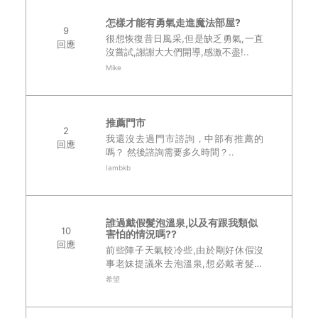
怎樣才能有勇氣走進魔法部屋?
9
很想恢復昔日風采,但是缺乏勇氣,一直
回應
沒嘗試,謝謝大大們開導,感激不盡!..
Mike
推薦門市
2
我還沒去過門市諮詢，中部有推薦的
回應
嗎？ 然後諮詢需要多久時間？..
Iambkb
誰過戴假髮泡溫泉,以及有跟我類似
10
害怕的情況嗎??
回應
前些陣子天氣較冷些,由於剛好休假沒
事老妹提議來去泡溫泉,想必戴著髮片
的我腦海中馬上浮起,蒸氣.汗水.大熱
希望
天..等因素,會這樣想是有原因的,上個
月10月分,天氣好得沒話說,戶外太陽很
大,..