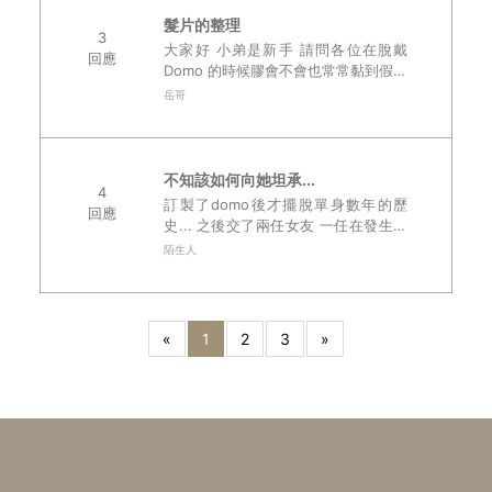
髮片的整理
3
大家好 小弟是新手 請問各位在脫戴
回應
Domo 的時候膠會不會也常常黏到假髮
然後每次撕膠帶的時候都拔到假髮 聽
岳哥
執行長跟設計師耐心的解釋 知道這是
正常的 但還是想知道有沒有好方法可..
不知該如何向她坦承...
4
訂製了domo後才擺脫單身數年的歷
回應
史... 之後交了兩任女友 一任在發生床
笫之事後...我自己心裡過意不去 因為
陌生人
一方面要注意不讓他碰到我頭髮 就整
個過程...根本不能好好享受 ..
«
1
2
3
»