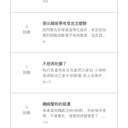
年去一次) 每次都是去諮詢 然後量好範
湛藍
圍和價錢 這次也不例外~後來我發現
我自己都會主動去預約 表示我是真的
想..
要出國留學有室友怎麼辦
3
想問要去菲律賓遊學五個月，有室友怕
回應
看到我戴假髮會不會很尷尬，這是我害
怕的地方..
韓
不想再吃藥了
1
執行長還有各位先進們大家好 小弟有
回應
著高額頭已多年的困擾 加上這兩年生
活壓力大的緣故 頭頂的髮量也開始稀
路人丙
疏且脫落 半年前開始使用5%生髮慕斯
沒明顯改善 月前開始服用菲那諾 ..
纖維髮粉的疑慮
3
身邊還有纖維法粉(他牌)，先前每天使
回應
用，不過幾天，便發現掉髮變多了，於
是便不敢再用，短時間幾小時的會用，
方耘
回家馬上洗掉。 貴司的纖維法粉真保