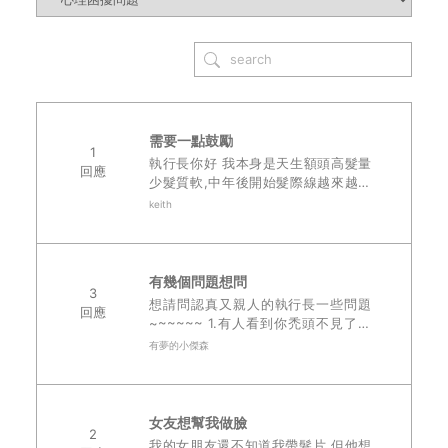
需要一點鼓勵
1
執行長你好 我本身是天生額頭高髮量
回應
少髮質軟,中年後開始髮際線越來越往
後 今年初下定決心走進魔法部屋,5月
keith
拿到生平第一頂假髮 頭頂跟前額都還
有頭髮,所以我是做前黏後扣的,只有假
日出..
有幾個問題想問
3
想請問認真又親人的執行長一些問題
回應
~~~~~~ 1.有人看到你禿頭不見了怎
麼回應? 2.會不會有假髮被扯到掉下來
有夢的小傑森
看到整面禿頭的尷尬時候? 怎麼辦? 3.
最近有看到網紅去植髮的..
女友想幫我做臉
2
我的女朋友還不知道我帶髮片 但他想