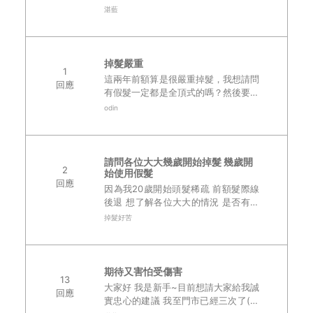
著 除了經濟問題~另方面就是~之前使
湛藍
用的纖維法粉 都可以遮住 有次在親戚
面前(沒用)他就說 發現我好像有點..
掉髮嚴重
1
這兩年前額算是很嚴重掉髮，我想請問
回應
有假髮一定都是全頂式的嗎？然後要戴
的話要剃成光頭嗎？那原本的真髮部分
odin
會因為戴假髮關係而逐漸枯萎嗎？ 因
為每天照鏡子看到自己的樣子都非常不
能接受，..
請問各位大大幾歲開始掉髮 幾歲開
2
始使用假髮
回應
因為我20歲開始頭髮稀疏 前額髮際線
後退 想了解各位大大的情況 是否有人
跟我一樣 心裏困擾 忐忑不安..
掉髮好苦
期待又害怕受傷害
13
大家好 我是新手~目前想請大家給我誠
回應
實忠心的建議 我至門市已經三次了(一