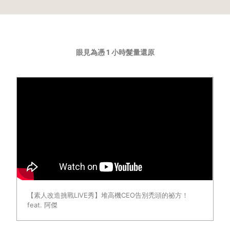
眼見為憑 1 小時髮量還原
【素人改造挑戰LIVE秀】堆高機CEO告別禿頭的祕方！
feat. 阿傑