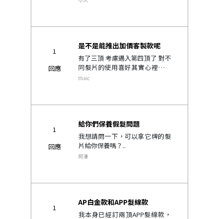
是不是能推出加價客製款呢
1
有了三頂 考慮邁入第四頂了 對不
同髮片的使用喜好其實心裡有個
回應
底 很想第四頂是可以自己選擇髮
thaic
質直捲粗細的客製款 不知道魔髮
是否有考慮推出這樣的客製產品
呢 當然客製服務加價是可..
給你們保養假髮問題
1
我想請問一下，可以拿它牌的髮
片給你保養嗎？..
回應
阿澤
AP白金款和APP髮線款
1
我本身已經訂兩頂APP髮線款，