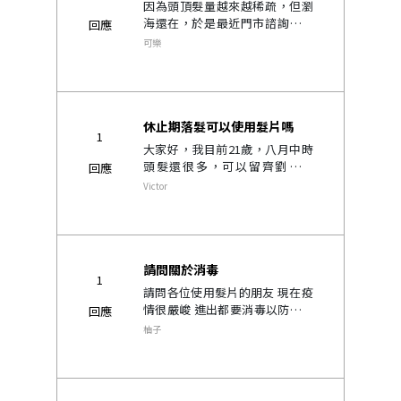
因為頭頂髮量越來越稀疏，但瀏
海還在，於是最近門市諮詢過後
回應
建議我保留原本髮際線，只針對
可樂
頂部設計黏貼式髮片 想請問有做
過類似的髮友嗎？會不會到時候
髮片跟自己本來的瀏海會有色差
或是格格不入..
休止期落髮可以使用髮片嗎
1
大家好，我目前21歲，八月中時
頭髮還很多，可以留齊劉海造
回應
型，額頭與頭頂頭皮完全不會露
Victor
出來 但在短短兩個禮拜內瀏海不
知為何硬生生缺了一塊，整顆頭
的髮量都也變塌了，看起來像50
歲 因本..
請問關於消毒
1
請問各位使用髮片的朋友 現在疫
情很嚴峻 進出都要消毒以防止病
回應
毒擴散 回家會用酒精消毒 衣服換
柚子
下來洗 但髮片大家應該不會每天
洗 可是也不能噴酒精消毒吧？！
..