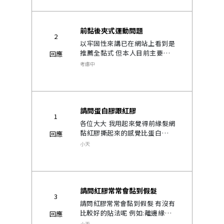
影片 不過對於其他素人有寫覺得
好看，但是不知道..
前黏後夾式運動問題
2
以牢固性來講已在網站上看到是
推薦全黏式 但本人目前主要是M
回應
禿頭較為明顯，頂部有退化但還
考慮中
不到非常稀疏的程度，所以想先
以前黏後夾款為優先考量 如果不
考慮游泳或水上運動的話，前黏
後夾式的..
請問蛋白膠跟紅膠
1
各位大大 我用起來覺得前緣髮網
黏紅膠撕起來的感覺比蛋白膠還
回應
難撕的感覺，我蛋白膠的用法是
小天
第一層等他乾，再塗第二層等半
乾再戴上假髮..
請問紅膠常常會黏到假髮
3
請問紅膠常常會黏到假髮 有沒有
比較好的貼法呢 例如:離邊緣1公
回應
分以上之類的..
小天