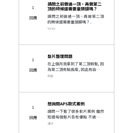
請問之前做過一頂，再做第二
1
頂的時候還需要量頭膜嗎？
請問之前做過一頂，再做第二頂
回應
的時候還需要量頭膜嗎？..
Victor
髮片整理問題
1
在上個月我拿到了第二頂假髮, 因
為第二頂有點長度, 因此有自行用
回應
離子夾做點捲度, 使用離子夾前也
阿辰
有在假髮上先噴抗熱的產品, 但最
近發現髮片會一直掉髮, 髮量也明
顯比剛拿到時少, 想請問..
想詢問APS款式案例
1
請問一下看了很多影片案例 雖然
知道每個髮片各有優點 不過我想
回應
更了解APS的案例 有看過阿龍(第
漢仔
一個人取得APS) 與JACK老師的