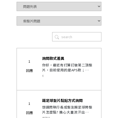
詢問款式差異
1
你好，最近有打算訂做第二頂髮
片，目前使用的是APS款；在看
回應
款式簡介時，發現APS跟AP款的
K
簡介極為類似，想詢問細部的差
異在哪裡？..
踢足球髮片黏貼方式詢問
1
想請問執行長或髮友踢足球時髮
片怎麼黏? 擔心大量流汗出油的
回應
時候，空中球頭頂直接髮片跟球
露頂記