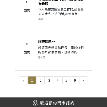
1
保養的
本人是在無塵室裏工作的,頭髮要
回應
天天清洗,不洗的話,頭髮會有一種
汗騷味, 洗一次就要換一次膠,超
小風
麻煩.換好膠就會戴起來吹乾頭髮,
吹要得型出來.如果晾乾要吹自己
息慣的型會不好吹,所以都會..
膠帶問題~~
8
想請問先進與執行長，關於妳們
的影片都很驚艷，想請問的是脫
回應
安全帽=紅膠? 脫毛衣=紅膠? 對於
路人丙
紅膠的定義 及用途 時間性個是如
何呢~本身易出油..
«
1
2
3
4
5
9
»
歡迎預約門市諮詢