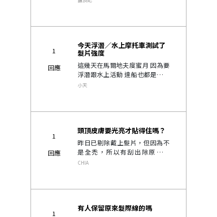
一起進門，目前是用紅膠打底+白
膠，但還是有點不安心，不敢踢
得太激烈，覺得被緊箍咒封印了..
今天浮潛／水上摩托車測試了
1
髮片強度
這幾天在馬爾地夫度蜜月 因為要
回應
浮潛跟水上活動 達船也都是快艇
風超大 順便測試髮片要用什麼膠
小天
前額使用蛋白膠兩層（第一層乾
後再塗第二層再用吹風機吹乾）
髮片3.9點鐘方向使用強..
頭頂皮膚要光亮才貼得住嗎？
1
昨日已剔除戴上髮片，但因為不
是全禿，所以有刮出除原有頭
回應
髮，但今晚摸頭頂已生長（像鬍
CHIA
子刮完隔日粗粗的感覺），這樣
髮片應該無法緊密貼合。所以每
日貼髮片前是否都要刮一遍。另
外，我刮鬍子用刮鬍..
有人保留原來髮際線的嗎
1