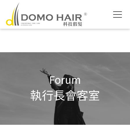
DOMO HAIR｜
科技假髮入門
執行長專欄
影片專區
獨創科技
素人現身說髮
魔髮醫師專欄
各款底網介紹
服務流程說明
髮友聚會紀錄
假髮片知識家
付款方式說明
婚禮帥氣無髮擋
專屬品質保障
常見問題FAQ
海外訂製
Forum
執行長會客室