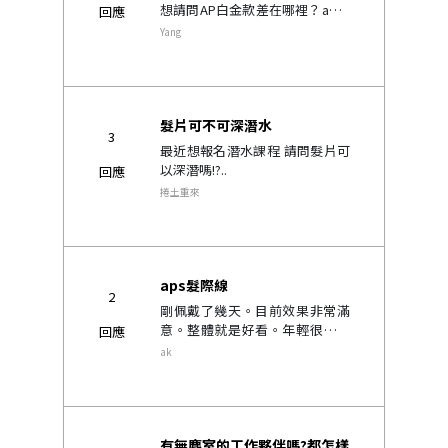
想請問AP白金款差在哪裡？ap白
回應
金款前緣是網狀像髮線款一樣，
Yang
還是前緣是膜狀的呢？兩款髮流
什麼的都很自然嗎？..
髮片可不可深潛水
3
最近想報名潛水課程 請問髮片可
以深潛嗎!?..
回應
捲土重來
aps髮際線
2
剛佩戴了幾天。目前效果非常滿
意。整體就是好看。年輕很多。
回應
但有個美中不足的地方就是髮際
ak
線有一條線（。。我知道這一款
是可以露額頭不能露髮際
的。。）。想請問有aps款的髮
友會將這條線做塗黑之..
有無塵室的工作夥伴嗎?都怎樣