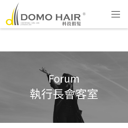
DOMO HAIR｜
科技假髮入門
執行長專欄
影片專區
獨創科技
素人現身說髮
魔髮醫師專欄
各款底網介紹
服務流程說明
髮友聚會紀錄
假髮片知識家
付款方式說明
婚禮帥氣無髮擋
專屬品質保障
常見問題FAQ
海外訂製
Forum
執行長會客室