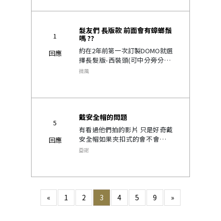
髮友們 長版款 前面會有蟑螂鬚
1
嗎 ??
約在2年前第一次訂製DOMO就選
回應
擇長髮版-西裝頭(可中分旁分)中
間隔半年又訂一頂可替換用,但前
微風
面都會有討人厭的蟑螂鬚,不是蟑
螂鬚不好,是他出現的地方很詭異,
約在眉尖的正上方,左右各一搓..
戴安全帽的問題
5
有看過他們拍的影片 只是好奇戴
安全帽如果夾扣式的會不會被弄
回應
掉 看影片應該是黏貼的吧 看有沒
亞諾
有夾扣式的朋友可以回答一下脫
安全帽的狀況 黏貼式的也可以 因
為我現在在考慮要黏還..
«
1
2
3
4
5
9
»