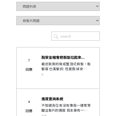
脫安全帽會把假髮拉起來...
7
最近新買的現成整頂式假髮，鬆
緊度也滿緊的 但是脫掉安全帽
回應
時，有時候會把假髮也拉起來 滿
H
困擾的......
進度查詢系統
4
不知道各位有沒有像我一樣常常
關注髮片的進度 我本身有一頂了
回應
現在等第二頂 每天都在看髮片的
岳哥