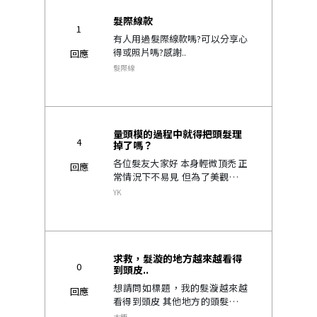
髮際線款
1
有人用過髮際線款嗎?可以分享心
得或照片嗎?感謝..
回應
髮際線
量頭模的過程中就得把頭髮理
4
掉了嗎？
各位髮友大家好 本身輕微頂禿 正
回應
常情況下不易見 但為了美觀跟造
型 我打算衝一頂全粘式的髮片 所
YK
以想請問 在訂製量頭型的過程中
就需要把頭髮給理掉嗎？ (小弟目
前短髮) 謝謝 ..
求救，髮漩的地方越來越看得
0
到頭皮..
想請問如標題，我的髮漩越來越
回應
看得到頭皮 其他地方的頭髮都還
可以沒有禿 剪頭髮的時候設計師
大飯