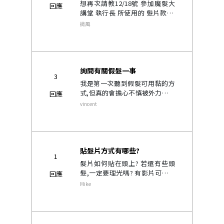
想再次請教12/18號 參加魔髮大
回應
講堂 執行長 所使用的 髮片款 謝
謝^^..
微風
詢問有關假髮一事
3
我是第一次聽到假髮可用黏的方
式,但真的會擔心不慎被外力溝道
回應
而導致尷尬局面,我的小舅子是用
vincent
夾的,也曾到市府站的店裡詢問,請
問假髮價格如何算? 每次配戴的
膠毀否影響頭皮?費用為何?謝謝...
貼髮片方式有哪些?
1
髮片如何貼在頭上? 若還有些頭
髮,一定要理光嗎? 有影片可以看
回應
嗎' 謝謝..
Mike