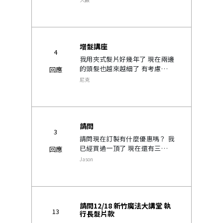
也說我髮漩好像有點禿，讓我有
點驚訝 我回家用鏡子拍照髮漩真
的還蠻明顯的 想請問我適合用
髮..
增髮講座
4
我用夾式髮片好幾年了 現在兩邊
的頭髮也越來越細了 有考慮是不
回應
是乾脆換黏的 看到你們也貼增髮
尼克
講座 是不是只有台北有 台中會有
嗎 我住台中 謝謝..
請問
3
請問現在訂製有什麼優惠嗎？ 我
已經買過一頂了 現在還有三個月
回應
內訂製第二頂85折優惠嗎？..
Jason
請問12/18 新竹魔法大講堂 執
13
行長髮片款