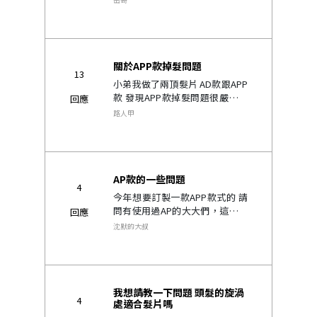
進度 想問執行長能不能把髮片進
度的系統以更清楚的方式呈現給
髮友 每次回去剪髮都在問設..
關於APP款掉髮問題
13
小弟我做了兩頂髮片 AD款跟APP
款 發現APP款掉髮問題很嚴重反
回應
倒是用了兩年的AD款沒有這種問
路人甲
題 APP款在正常使用狀態下 無論
是撥髮或梳頭髮 都很容易掉髮 才
剛拿去做了補髮保養 回..
AP款的一些問題
4
今年想要訂製一款APP款式的 請
問有使用過AP的大大們，這款的
回應
立體鉤織的效果是指什麼？ 在戴
沈默的大叔
著洗頭方面，會不會感覺卡卡
的？因為之後有集中住宿幾天的
需求 ..
我想請教一下問題 頭髮的旋渦
4
處適合髮片嗎