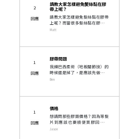
請教大家怎樣避免髪絲黏在膠
2
帶上呢？
請教大家怎樣避免髮絲黏在膠帶
回應
上呢？而當很多髮絲黏在膠帶的
時候，怎樣去拆除膠帶而又可以
Matt
避免將髮絲拔斷呢？ 謝謝..
膠帶問題
1
我練巴西柔術（地板關節技）的
時候還是掉了，是應該先做好頭
回應
皮清潔上新白膠帶才比較不會掉
Ben
嗎？ 因為我是上班時配戴下班直
接上武館，結果訓練時就感覺不
黏了..
價格
1
想請問那些膠類價格？因為等髮
片到應該也要順便買膠回去黏
回應
吧？..
Jason