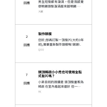
男生短髮都有漩渦，但是我感覺
回應
很明顯頭髮漩渦越來越明顯 可能
是我常熬夜，那邊的毛囊都休眠
大飯
了吧 我去剪頭髮設計師也說我的
髮量漩渦好像有點禿 需要那種類
型的才有辦法補救 髮片 還是 科..
製作頭模
2
您好;想再訂製一頂髮片(大約3年
前),需要重新製作頭模嗎?謝謝!..
回應
QOO
頭頂稀疏小小禿也可使用全黏
7
式髮片嗎？
小弟目前的困擾是 頭頂髮量較為
回應
稀疏 在室內看起來還好 但一遇到
陽光 頭頂的頭皮清晰可見。這樣
YK
的問題 讓我想好好做個造型都只
能雙手一攤 放棄… 想請問如果只
是微禿的話 是否能訂做全黏式..