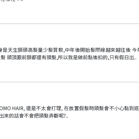
身是天生額頭高髮量少髮質軟,中年後開始髮際線越來越往後 今
髮 頭頂跟前額都還有頭髮,所以我是做前黏後扣的,只有假日出..
MO HAIR, 還是不太會打理, 在放置假髮時頭髮會不小心黏到
出來的話會不會把頭髮弄斷呢?..