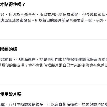
才貼得住嗎？
髮片，但因為不是全禿，所以有刮出除原有頭髮，但今晚摸頭頂
應該無法緊密貼合。所以每日貼髮片前是否都要刮一遍。另外，我
際線的嗎
來越稀疏，但瀏海還在，於是最近門市諮詢過後建議我保留原本
過類似的髮友嗎？會不會到時候髮片跟自己本來的瀏海會有色差或
使用髮片嗎
1歲，八月中時頭髮還很多，可以留齊劉海造型，額頭與頭頂頭