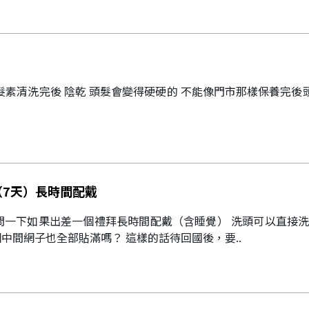
護髮素清洗完後 陰乾 頭髮會變得硬硬的 不能像門市那樣保養完後
（7天）長時間配戴
貼好貼滿是把整個中間網子也全部貼滿嗎？ 這樣的話待回國後，要..