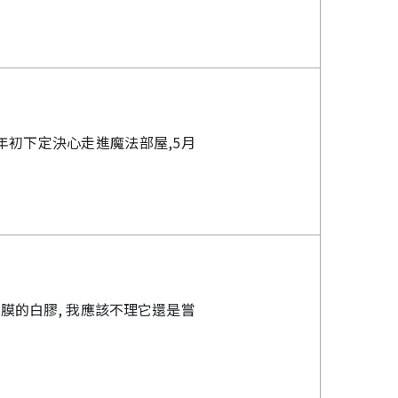
年初下定決心走進魔法部屋,5月
底膜的白膠, 我應該不理它還是嘗