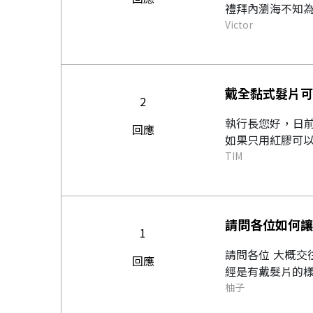
禮拜內瀏海不知為
Victor
戴全黏式髮片可
2
執行長您好，日
回應
如果只用紅膠可以
TIM
請問各位如何讓
1
請問各位 大概交
回應
經是有戴髮片的樣
柚子