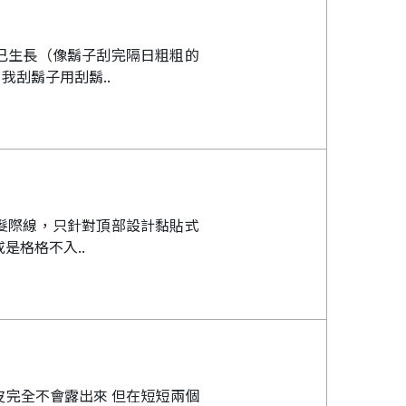
已生長（像鬍子刮完隔日粗粗的
刮鬍子用刮鬍..
髮際線，只針對頂部設計黏貼式
是格格不入..
皮完全不會露出來 但在短短兩個