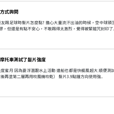
方式詢問
擔心大量流汗出油的時候，空中球頭頂直接髮片跟球一起進門，目前
膠，但還是有點不安心，不敢踢得太激烈，覺得被緊箍咒封印了.
摩托車測試了髮片強度
度蜜月 因為要浮潛跟水上活動 達船也都是快艇風超大 順便測
後再塗第二層再用吹風機吹乾） 髮片3.9點鐘方向使用強..