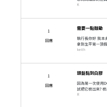
K
需要一點鼓勵
1
執行長你好 我本
回應
拿到生平第一頂假
keith
頭髮黏到白膠
1
因為第一次使用DO
回應
試把它梳出來? 梳
R