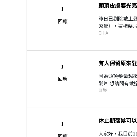
頭頂皮膚要光亮
1
昨日已剔除戴上
回應
感覺），這樣髮片
CHIA
有人保留原來髮
1
因為頭頂髮量越
回應
髮片 想請問有做
可樂
休止期落髮可以
1
大家好，我目前2
回應