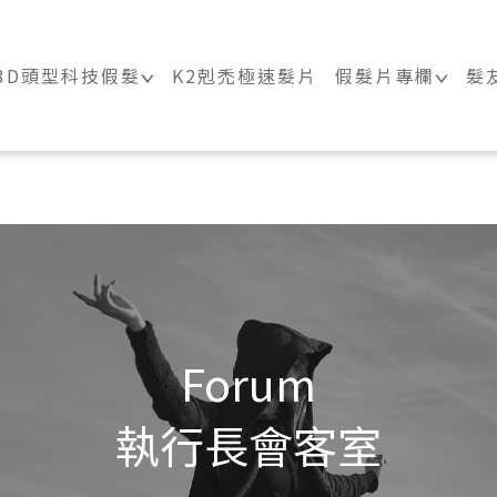
｜科技假髮髮片訂製・科技假髮專家
3D頭型科技假髮
K2剋禿極速髮片
假髮片專欄
髮
Forum
執行長會客室