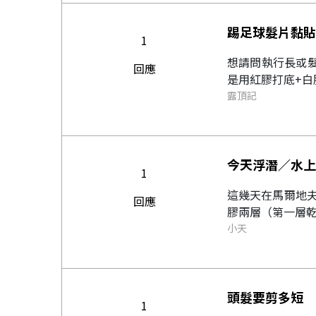
踢足球髮片黏貼
1
想請問執行長或髮友踢足球時髮片怎麼黏? 
回應
是用紅膠打底+白
露頂記
今天浮潛／水上
1
這幾天在馬爾地夫
回應
膠兩層（第一層乾
小天
頭髮要剪多短
1