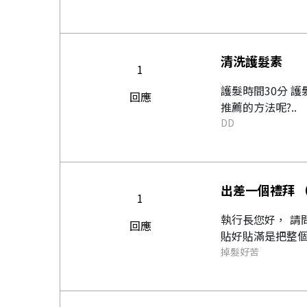
清洗護髮素
1
護髮時間30分 
回應
推薦的方法呢?..
DD
出差一個禮拜 
1
執行長您好， 請問一下如果出差一個禮拜長時間配戴（含睡覺） 洗頭可以直接洗嗎？ 會影響黏性嗎？ 您所說的
回應
掉髮好苦