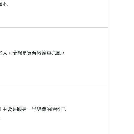
本..
的人，夢想是買台敞篷車兜風，
口 主要是跟另一半認識的時候已
.