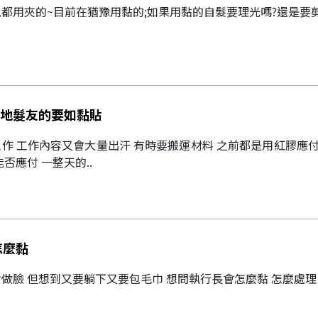
都用夾的~目前在猶豫用黏的;如果用黏的自髮要理光嗎?還是要剪多
地髮友的要如黏貼
作 工作內容又會大量出汗 有時要搬運材料 之前都是用紅膠應付
否應付 一整天的..
怎麼黏
做臉 但想到又要躺下又要包毛巾 想問執行長會怎麼黏 怎麼處理（