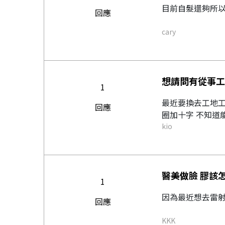
目前自髮還夠所以
回應
cary
想請問有從事工
1
最近要換去工地工
回應
圈加十字 不知道能
kio
醫美做臉 膠該
1
因為最近想去雷射
回應
KKK