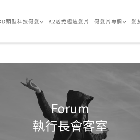
｜科技假髮髮片訂製・科技假髮專家
3D頭型科技假髮
K2剋禿極速髮片
假髮片專欄
髮
Forum
執行長會客室