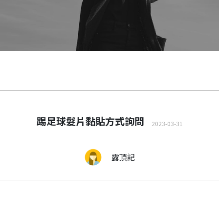
踢足球髮片黏貼方式詢問
2023-03-31
露頂記