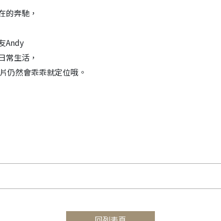
在的奔馳，
Andy
日常生活，
髮片仍然會乖乖就定位哦。
回列表頁