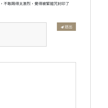
心，不敢踢得太激烈，覺得被緊箍咒封印了
送出