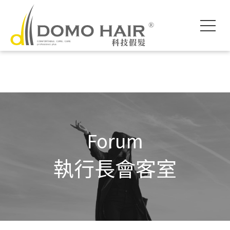
DOMO HAIR｜
科技假髮入門
執行長專欄
影片專區
獨創科技
素人現身說髮
魔髮醫師專欄
各款底網介紹
服務流程說明
髮友聚會紀錄
假髮片知識家
付款方式說明
婚禮帥氣無髮擋
專屬品質保障
常見問題FAQ
海外訂製
Forum
執行長會客室