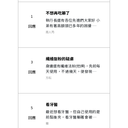
不想再吃藥了
1
執行長還有各位先進們大家好 小
弟有著高額頭已多年的困擾 加上
回應
這兩年生活壓力大的緣故 頭頂的
路人丙
髮量也開始稀疏且脫落 半年前開
始使用5%生髮慕斯 沒明顯改善
月前開始服用菲那諾 ..
纖維髮粉的疑慮
3
身邊還有纖維法粉(他牌)，先前每
天使用，不過幾天，便發現掉髮
回應
變多了，於是便不敢再用，短時
方耘
間幾小時的會用，回家馬上洗
掉。 貴司的纖維法粉真保證不會
阻塞毛囊嗎??很神奇的感覺。 看
來...
看牙醫
5
最近想看牙醫，但自己使用的是
前黏後夾，看牙醫躺著會被發現
回應
嗎？..
韓