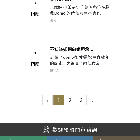
3
大家好 小弟是新手 請問各位在脫
戴Domo 的時候膠會不會也常常
回應
黏到假髮 然後每次撕膠帶的時候
岳哥
都拔到假髮 聽執行長跟設計師耐
心的解釋 知道這是正常的 但還是
想知道有沒有好方法可..
不知該如何向她坦承...
4
訂製了domo後才擺脫單身數年
的歷史... 之後交了兩任女友 一任
回應
在發生床笫之事後...我自己心裡
陌生人
過意不去 因為一方面要注意不讓
他碰到我頭髮 就整個過程...根本
不能好好享受 ..
«
1
2
3
»
歡迎預約門市諮詢