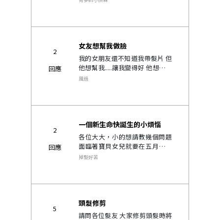
扯到掉下來看到整面禿頭的尷尬
時候? 怎麼辦? 3.最近有看到網紅
去植髮的..
女友想幫我做臉
2
我的女朋友還不知道我帶髮片 但
他想幫我.....讓我變得好 他想親自
回應
幫我做臉@@ 我無法拒絕她的好
風過
意 怎麼辦.....有人有做臉的經驗
嗎？ 聽說會用毛巾把頭髮包起
來.....
一個新生命快誕生的小煩惱
2
各位大大，小的想請教幾個問題
面臨著寶貝女兒就要在五月誕生
回應
的一些小煩惱 想請問如果小孩子
掉髮好苦
問我為何要帶髮片 我該怎麼回答
解釋呢 怕小孩子小的時候會想說
為何我每天把頭髮拆來拆去 哈
哈..
頭髮修剪
5
請問各位髮友 大家修剪頭髮時將