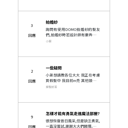
拍婚紗
3
詢問有使用DOMO拍婚紗的髮友
們,拍婚紗時若設計師有要弄頭髮
回應
照型時,在拍攝 前會先主動向設計
小葵
師表明嗎?還是先不說等發現了才
用婉轉的方式來說明自己的 痛處
阿 >_<"..
一些疑問
2
小弟想請教各位大大 我正在考慮
買假髮中 我目前m禿 其他頭髮都
回應
很細 如果我買全黏式的可以嗎 還
掉髮好苦
有 如果要剃髮 可以剃整顆頭 然
後用假髮做髮型嗎 還是一定要留
後面跟旁邊呢 我..
怎樣才能有勇氣走進魔法部屋?
9
很想恢復昔日風采,但是缺乏勇氣,
一直沒嘗試,謝謝大大們開導,感激
回應