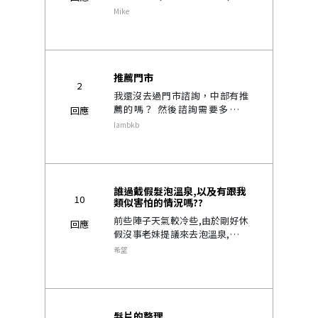
不盡!..
Mike
推薦門市
2
我還沒去過門市諮詢，中部有推
薦的嗎？ 然後諮詢需要多久時
回應
間？..
Iambkb
誰過戴假髮泡溫泉,以及有跟我
10
類似害怕的情況嗎??
前些陣子天氣較冷些,由於剛好休
回應
假沒事老妹提議來去泡溫泉,想必
戴著髮片的我腦海中馬上浮起,蒸
希望
氣.汗水.大熱天..等因素,會這樣想
是有原因的,上個月10月分,天氣
好得沒話說,戶外太陽很大,..
髮片的整理