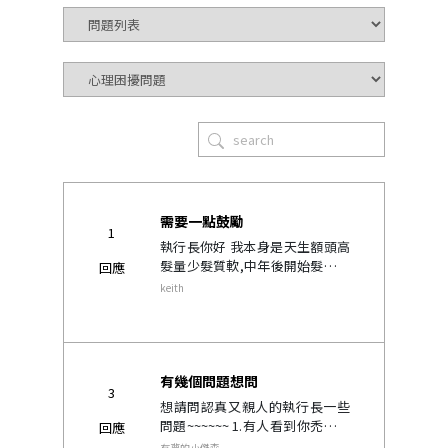
需要一點鼓勵
1
執行長你好 我本身是天生額頭高
髮量少髮質軟,中年後開始髮際線
回應
越來越往後 今年初下定決心走進
keith
魔法部屋,5月拿到生平第一頂假
髮 頭頂跟前額都還有頭髮,所以我
是做前黏後扣的,只有假日出..
有幾個問題想問
3
想請問認真又親人的執行長一些
問題~~~~~~ 1.有人看到你禿頭不
回應
見了怎麼回應? 2.會不會有假髮被
有夢的小傑森