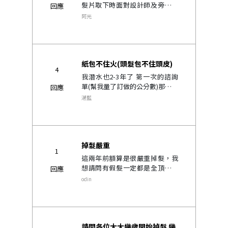
髮片取下時面對設計師及旁人時
回應
心裡是否會尷尬？..
阿光
紙包不住火(頭髮包不住頭皮)
4
我潛水也2-3年了 第一次的諮詢
單(幫我量了訂做的公分數)那張單
回應
子 我還留著 除了經濟問題~另方
湛藍
面就是~之前使用的纖維法粉 都
可以遮住 有次在親戚面前(沒用)
他就說 發現我好像有點..
掉髮嚴重
1
這兩年前額算是很嚴重掉髮，我
想請問有假髮一定都是全頂式的
回應
嗎？然後要戴的話要剃成光頭
odin
嗎？那原本的真髮部分會因為戴
假髮關係而逐漸枯萎嗎？ 因為每
天照鏡子看到自己的樣子都非常
不能接受，..
請問各位大大幾歲開始掉髮 幾