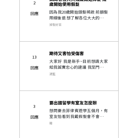
2
歲開始使用假髮
因為我20歲開始頭髮稀疏 前額髮
回應
際線後退 想了解各位大大的情況
是否有人跟我一樣 心裏困擾 忐忑
掉髮好苦
不安..
期待又害怕受傷害
13
大家好 我是新手~目前想請大家
給我誠實忠心的建議 我至門市已
回應
經三次了(一年去一次) 每次都是
湛藍
去諮詢 然後量好範圍和價錢 這次
也不例外~後來我發現 我自己都
會主動去預約 表示我是真的想..
要出國留學有室友怎麼辦
3
想問要去菲律賓遊學五個月，有
室友怕看到我戴假髮會不會很尷
回應
尬，這是我害怕的地方..
韓