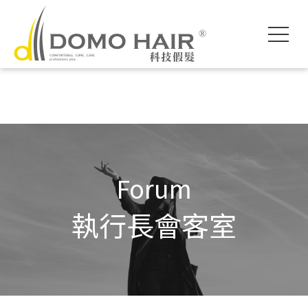
DOMO HAIR｜
科技假髮入門
執行長專欄
影片專區
獨創科技
素人現身說髮
魔髮醫師專欄
各款底網介紹
服務流程說明
髮友聚會紀錄
假髮片知識家
付款方式說明
婚禮帥氣無髮擋
專屬品質保障
常見問題FAQ
海外訂製
Forum
執行長會客室