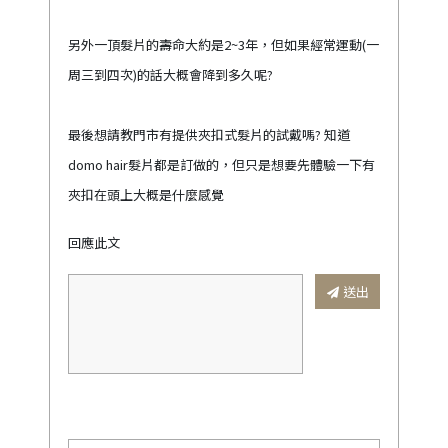
另外一頂髮片的壽命大約是2~3年，但如果經常運動(一
周三到四次)的話大概會降到多久呢?
最後想請教門市有提供夾扣式髮片的試戴嗎? 知道
domo hair髮片都是訂做的，但只是想要先體驗一下有
夾扣在頭上大概是什麼感覺
回應此文
送出