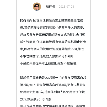
執行長
2019-07-08
的確 就牢固性與便利性而言全黏式的是最佳選
擇,當然前黏後夾式的款式也是非常多人的喜愛,
經許多髮友分享曾使用前黏後夾式的髮片去打籃
球也沒問題,但還是得說所有個案分享都僅止於參
考,因為每個人的使用狀況及運動程度不同,誰也
不敢替誰擔保,僅能就大數據來分析判斷.
不過如果要從事水上運動則絕對不建議喔.
關於使用壽命也是,有超過一半的髮友使用壽命超
過2年,有1/3髮友使用壽命超過3年,更有少數髮友
使用壽命超過5年,這關係到個人的使用習慣保養
方式,頭皮狀況...等因素.
但可以確定的是,常常戴著睡覺洗頭游泳...等髮友