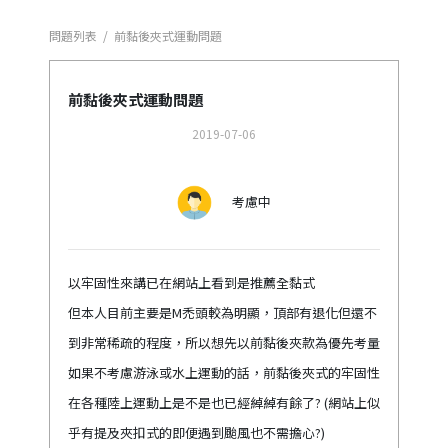
問題列表
/
前黏後夾式運動問題
前黏後夾式運動問題
2019-07-06
考慮中
以牢固性來講已在網站上看到是推薦全黏式
但本人目前主要是M禿頭較為明顯，頂部有退化但還不
到非常稀疏的程度，所以想先以前黏後夾款為優先考量
如果不考慮游泳或水上運動的話，前黏後夾式的牢固性
在各種陸上運動上是不是也已經綽綽有餘了? (網站上似
乎有提及夾扣式的即便遇到颱風也不需擔心?)