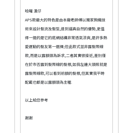
哈囉 漢仔
APS款最大的特色是由本廠老師傅以獨家鉤織技
術來設計髮流及髮型,達到逼真自然的優勢,更值
得一提的是它的底網結構非常透氣涼爽,是許多熱
愛運動的髮友第一選擇;但此款式並非露髮際線
款,而是以露額頭為訴求,二者其實很接近,差別僅
在於市否露到髮際線的髮根,如我左邊大頭照就是
露髮際線款,可以看到前額的髮根,但其實我平時
配戴也都是以露額頭為主喔.
以上給您參考
謝謝