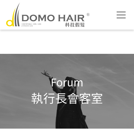
DOMO HAIR｜
科技假髮入門
執行長專欄
影片專區
獨創科技
素人現身說髮
魔髮醫師專欄
各款底網介紹
服務流程說明
髮友聚會紀錄
假髮片知識家
付款方式說明
婚禮帥氣無髮擋
專屬品質保障
常見問題FAQ
海外訂製
Forum
執行長會客室