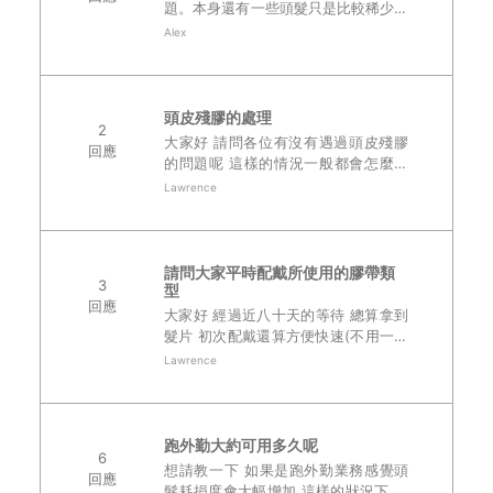
題。本身還有一些頭髮只是比較稀少，
如果改用黏貼式，需要將本來的頭髮理
Alex
光嗎?..
頭皮殘膠的處理
2
大家好 請問各位有沒有遇過頭皮殘膠
回應
的問題呢 這樣的情況一般都會怎麼處
理呢 天氣熱 戴久了溢膠殘留在頭皮上
Lawrence
還真有些麻煩 ..
請問大家平時配戴所使用的膠帶類
3
型
回應
大家好 經過近八十天的等待 總算拿到
髮片 初次配戴還算方便快速(不用一分
鐘) 配戴的結果也很滿意 比較好奇的是
Lawrence
或許是因為夏天容易流汗的關係 配戴
髮片有點"浮浮"的感覺..
跑外勤大約可用多久呢
6
想請教一下 如果是跑外勤業務感覺頭
回應
髮耗損度會大幅增加 這樣的狀況下 平