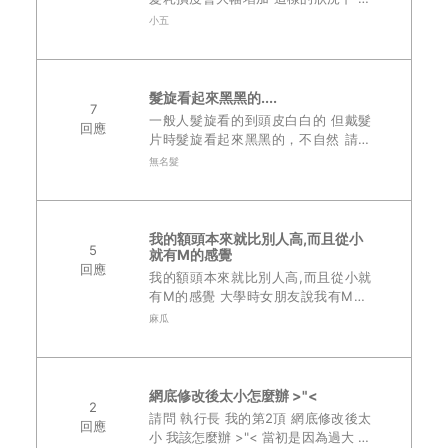
均髮片可以用多久呢 或大約多久需要
小五
換購 有沒有人可以分享 謝謝 ..
髮旋看起來黑黑的....
7
一般人髮旋看的到頭皮白白的 但戴髮
回應
片時髮旋看起來黑黑的，不自然 請問
有沒有哪種髮片的髮旋看起來是仿真白
無名髮
白的？..
我的額頭本來就比別人高,而且從小
5
就有M的感覺
回應
我的額頭本來就比別人高,而且從小就
有M的感覺 大學時女朋友說我有M禿,
我還覺得太扯~我這是MAN,男人味 就
麻瓜
這樣一直沒當一回事 人家說洗頭會掉
很多掉到把排水孔塞住,我也沒有啊 ..
網底修改後太小怎麼辦 >"<
2
請問 執行長 我的第2頂 網底修改後太
回應
小 我該怎麼辦 >"< 當初是因為過大 修