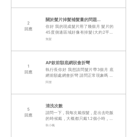
少變薄!若比較熱流汗,瀏海就會蓋不住!
之前去門市問...設計師是跟..
關於髮片掉髮補髮量的問題...
2
你好 我的現成髮片用了幾個月 髮片的
回應
45度側邊區域好像有掉髮(大約2平方
公分) 該區域髮量變很少、薄，有明顯
無髮
的缺口 想請問一下： 1.能保固內免費
補髮量？ 2.補髮量需要多..
AP款前額底網狀會折彎
1
執行長你好 我想請問髮片帶3個月 底
回應
網前額處網會折彎 請問正常現象嗎 如
果正常 我還有一頂AP款 未修剪 未帶
阿傑
放在門市 能否貼錢更換APP款 謝謝執
行長 ..
清洗次數
5
請問一下 , 我每次戴假髮 , 是出去吃飯
回應
的時候戴 , 大概都只戴1.2個小時 , 戴
幾次才需要清洗呢 ? ..
秋小楓