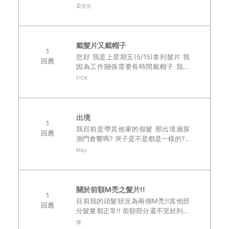
改成與第一頂一樣尺寸,拿到後顯得過
梁先生
小,不好戴, 有點著急,怕第一頂要送修
戴第2頂太小會掉 是不是..
戴髮片又戴帽子
1
您好 我是上星期五(5/15)拿到髮片 我
回應
因為工作關係需要長時間戴帽子 我目
前會先戴髮片後再戴帽子 這樣會造成
FICK
髮片有不良的影響嗎 然後這幾天梳髮
片時 會掉一兩搓假髮(一..
出境
1
我目前是帶其他家的假髮 那出境過探
回應
測門會響嗎? 夾子是不是都是一樣的?..
May
關於前額M禿之髮片!!
1
目前我的頭髮狀況為兩側M禿!!其他部
回應
分髮量都正常!! 前額部分還不至於到無
法遮掩的地步! 但瀏海兩側髮量明顯變
傑