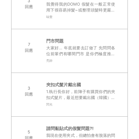
3
我覺得我的DOMO 假髮在一般正常使
回應
用下很容易掉髮~或整理頭髮時更嚴重
感覺有點掉太多了~ 起碼都20~30根
味覺
在掉 請問這樣正常嗎?..
門市問題
7
大家好... 年底就要去訂做了 先問問各
回應
位前輩們有哪間門市 是你們極度推薦
的 還有設計師 ..
禿帥
夾扣式髮片戴出國
3
1.執行長你好，前陣子有購買你們的夾
回應
扣式髮片，最近想要戴出國（韓國）想
請問執行長有辦法順利通過安檢門嗎？
閃光
2.還有我想要把髮片染色，請問夾扣式
的髮片也能染嗎？..
請問黏貼式的假髮問題?!
5
我現在使用夾式，但總怕會有脫落的問
回應