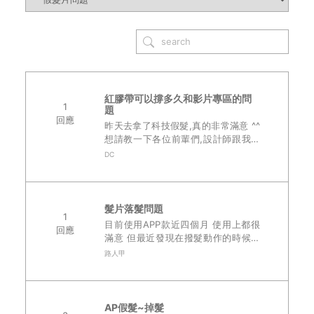
紅膠帶可以撐多久和影片專區的問
1
題
回應
昨天去拿了科技假髮,真的非常滿意 ^^
想請教一下各位前輩們,設計師跟我說
紅膠可以撐二天 今天早上我有黏上新
DC
的紅膠帶,剛才脫下假髮時,因為出油的
關係 感覺膠帶沒有那麼黏了,請問這..
髮片落髮問題
1
目前使用APP款近四個月 使用上都很
回應
滿意 但最近發現在撥髮動作的時候會
自己落髮 本來以為是正常的現象 可是
路人甲
落髮數量有點誇張至少都超過30根以
上 輕輕撥髮都會有落髮 不知道有沒有
其他髮友..
AP假髮~掉髮