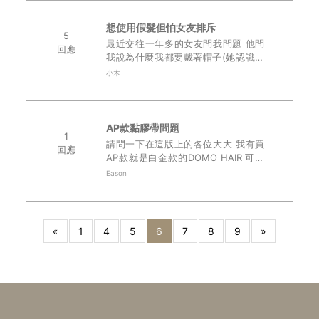
想使用假髮但怕女友排斥
5
最近交往一年多的女友問我問題 他問
回應
我說為什麼我都要戴著帽子(她認識我
的時候我就有戴了) 她有看過我帽子拿
小木
下來的樣子 我是因為有點額頭高所以
才有戴帽子想遮 她是覺得沒什麼所以
才這..
AP款黏膠帶問題
1
請問一下在這版上的各位大大 我有買
回應
AP款就是白金款的DOMO HAIR 可是
前額部份因為他是底網網材 所以黏膠
Eason
帶在上面不太好撕 戴好之後回家拿掉
也都會讓膠片黏在頭上 不像旁邊..
«
1
4
5
6
7
8
9
»