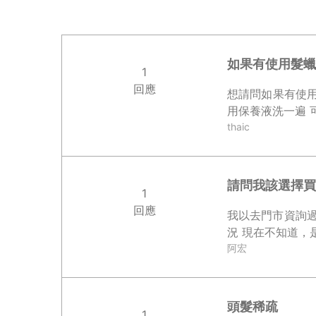
如果有使用髮蠟
1
回應
想請問如果有使用髮蠟的話 那清
thaic
請問我該選擇買
1
回應
我以去門市資詢
況 現在不知道，
阿宏
頭髮稀疏
1