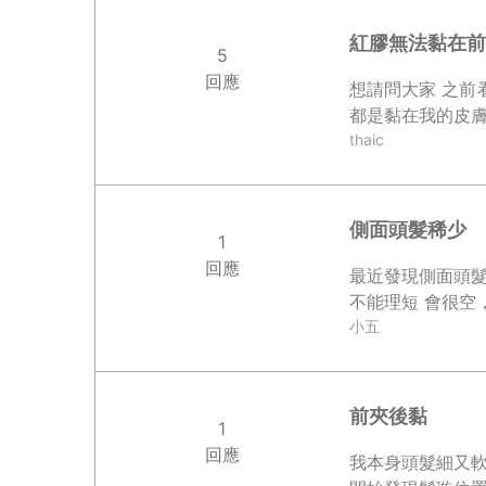
紅膠無法黏在前
5
回應
想請問大家 之前
都是黏在我的皮膚
thaic
側面頭髮稀少
1
回應
最近發現側面頭
不能理短 會很空
小五
前夾後黏
1
回應
我本身頭髮細又