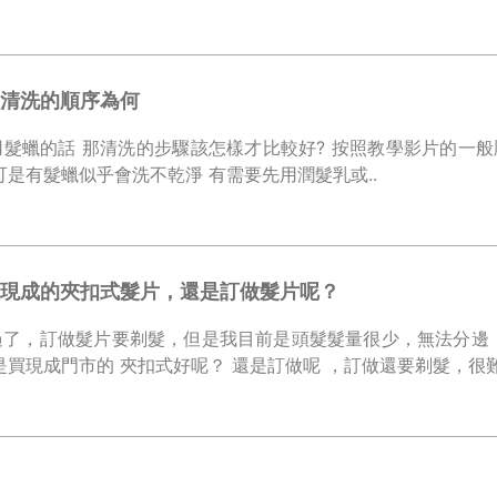
清洗的順序為何
洗的步驟該怎樣才比較好? 按照教學影片的一般順序 首先是用洗髮精洗一遍 再
用保養液洗一遍 可是有髮蠟似乎會洗不乾淨 有需要先用潤髮乳或..
現成的夾扣式髮片，還是訂做髮片呢？
過了，訂做髮片要剃髮，但是我目前是頭髮髮量很少，無法分邊
是買現成門市的 夾扣式好呢？ 還是訂做呢 ，訂做還要剃髮，很難