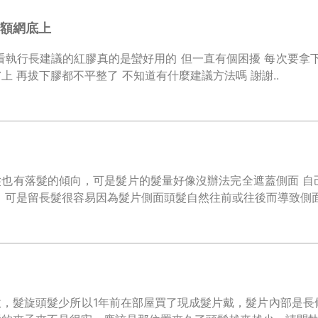
額網底上
看執行長建議的紅膠真的是蠻好用的 但一直有個困擾 每次要拿
上 再拔下膠都不平整了 不知道有什麼建議方法嗎 謝謝..
髮也有落髮的傾向，可是髮片的髮量好像沒辦法完全遮蓋側面 自
，可是留長髮很容易因為髮片側面頭髮自然往前或往後而導致側面
軟，髮旋頭髮少所以1年前在部屋買了現成髮片戴，髮片內部是長