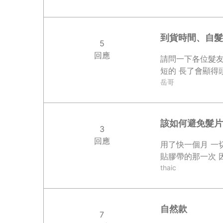
到貨時間、自髮
5
回應
請問一下各位髮友
短的 長了會顯得
岳哥
該如何避免髮片
3
回應
用了快一個月 一切都
貼膠帶的那一次 
thaic
自然款
7