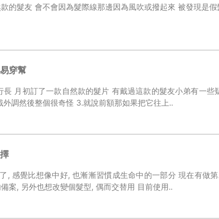
款的髮友 會不會因為髮際線那邊因為風吹或撥起來 被發現是假髮呢
易穿幫
行長 月初訂了一款自然款的髮片 有戴過這款的髮友小弟有一些疑問
戴外調然後整個很奇怪 3.就說前額那如果把它往上..
擇
月了, 感覺比想像中好, 也漸漸習慣成生命中的一部分 現在有做
案, 另外也想改變個髮型, 偶而交替用 目前使用..