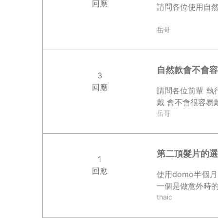
回應
請問各位使用自然
岳哥
自然款會不會容
3
回應
請問各位前輩 執
戴 會不會很容易
岳哥
第二頂髮片的選
1
回應
使用domo半個
一個是做意外時的備
thaic