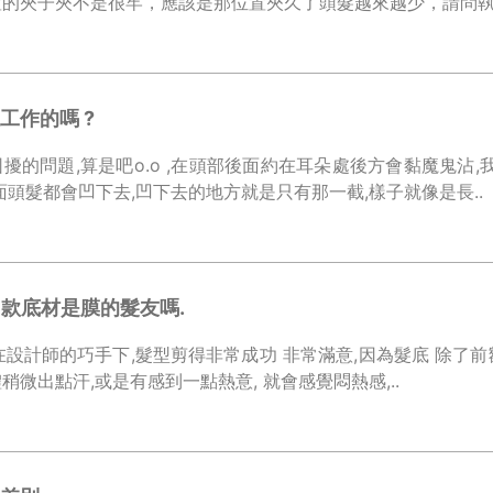
的夾子夾不是很牢，應該是那位置夾久了頭髮越來越少，請問執行
工作的嗎 ?
擾的問題,算是吧o.o ,在頭部後面約在耳朵處後方會黏魔鬼沾,
後面頭髮都會凹下去,凹下去的地方就是只有那一截,樣子就像是長..
P款底材是膜的髮友嗎.
,在設計師的巧手下,髮型剪得非常成功 非常滿意,因為髮底 除了前
微出點汗,或是有感到一點熱意, 就會感覺悶熱感,..