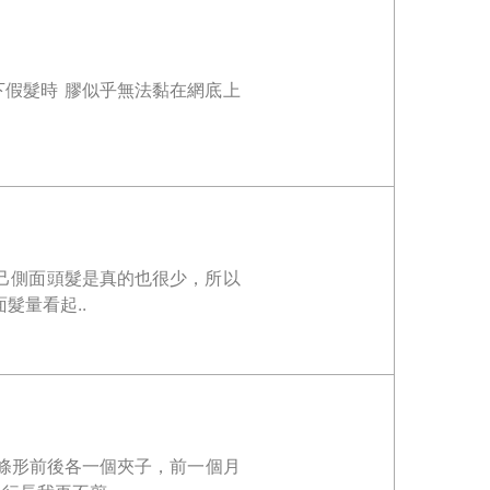
下假髮時 膠似乎無法黏在網底上
己側面頭髮是真的也很少，所以
髮量看起..
條形前後各一個夾子，前一個月