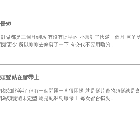
長短
訂做都是三個月到嗎 有沒有提早的 小弟訂了快滿一個月 真的
頭髮更少 所以剛剛去修剪了一下 有交代不要用嚕的 ..
頭髮黏在膠帶上
如此美好 但有一個問題一直很困擾 就是髮片邊的頭髮總是會黏在膠帶上 尤其
因為頭髮還未定型 總是亂黏到膠帶上 每次都會損失..