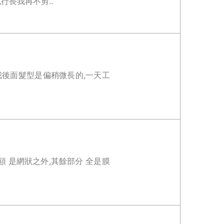
長我再不剪..
我後面髮型是偏稍微長的,一天工
額 是網狀之外,其餘部分 全是膜