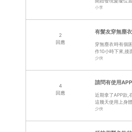
開始發現髮璇位置
小李
有髮友穿無塵衣
2
回應
穿無塵衣時有個困
作10小時下來,
少俠
請問有使用AP
4
回應
近期拿了APP款
這幾天使用上身體稍
少俠