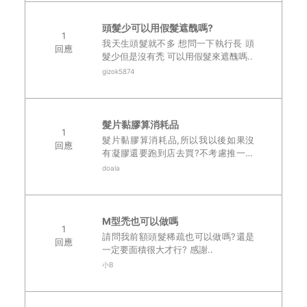
頭髮少可以用假髮遮醜嗎?
1
我天生頭髮就不多 想問一下執行長 頭
回應
髮少但是沒有禿 可以用假髮來遮醜嗎..
gizok5874
髮片黏膠算消耗品
1
髮片黏膠算消耗品,所以我以後如果沒
回應
有凝膠還要跑到店去買?不考慮推一下
宅配那些..
doala
M型禿也可以做嗎
1
請問我前額頭髮稀疏也可以做嗎?還是
回應
一定要面積很大才行? 感謝..
小B