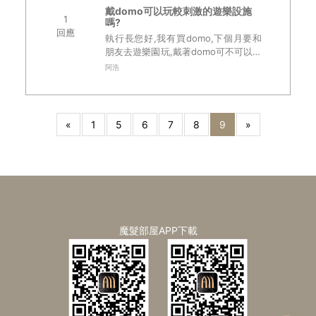
戴domo可以玩較刺激的遊樂設施
1
嗎?
回應
執行長您好,我有買domo,下個月要和
朋友去遊樂園玩,戴著domo可不可以玩
一些較刺激的遊樂設施?像大怒神之類
阿浩
的?我是夾扣式的,會不會玩到一半飛出
去,這樣會很尷尬........
«
1
5
6
7
8
9
»
魔髮部屋APP下載