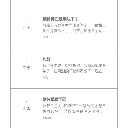
成黏貼式的?謝謝 現在所使用的產品不
能馬上洗頭,所以跟運動型的是不同產
品?..
價格實在是無法下手
1
前幾天有去台中門市資詢了，但價格上
回應
實在是無法下手，門市小姐測量的結果
兩萬多到三萬多，共三種選擇，想請問
阿凱
會有活動或是打折的時候嗎?如果買兩
頂替換幾呼是小弟兩個月的薪水，很想
下手卻依然下不..
您好
1
執行長您好，想請教您，我掉頭髮很多
回應
年了，連兩測的頭髮都不多了，現在都
裡三分頭，請問這樣還能帶髮片嗎?還
阿哲
是只能帶整頂的呢？DOMO能做整頂
的嗎？非常鬱卒阿，謝謝您..
髮片購買問題
1
執行長您好 我觀望了一段時間才想直
回應
接向您發問 請問女生的使用者多嗎?
我之前有購買過別家的假髮 但是覺得
Susan
有點假..... 想要訂做看看 另外價錢的
部份訂做大概多少錢呢?..