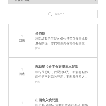
分佈點
1
請問訂製的假髮的價位是否跟髮量或長
回應
度有關係，你們在臺灣各地都有開立分
公司嗎，如果是訂製頂上部位的假髮，
阿鋒
往後其他真髮區會長長要去哪裡修
減？..
配戴髮片會不會破壞原本髮型
1
執行長你好，我屬於M禿，頭髮有點稀
回應
疏但是不到禿的程度，要配戴髮片之前
好像都必須給設計師設計過配戴起來才
閃光
顯得自然，想請教的是，如果給設計師
設計過後，不佩戴髮片時的髮型會不會
顯得更禿或是更..
出國出入境問題
1
執行長,你好~ 我有夠賣你們產品,我的