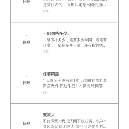
回應
是夾扣式的... 近期決定想出國玩,雖然
看過你們影片金屬探測門 安全通過, 不
彼德
過心理還是怕怕的,一但到那道門 就吱
吱作響,那真的會很尷尬!!..
一組價格多少。
1
ㄧ組價格多少，需要多少時間，還需要
回應
什麼，，如長短各一組，那有折數嗎..
吉哥
保養問題
1
1.我買至今應該有1年，請問有需要拿
回應
回店做保養動作麼? 2.保養時間要多
久，我只有買一頂沒備用，兩天內拿得
jojo
回來麼? 3.我當初買有要求染黑色，但
洗兩次後就開始掉色，由於沒時..
髮旋大
1
不好意思! 我想請問下執行長, 小弟本
回應
身因為髮旋比較大 其他地方髮量都還