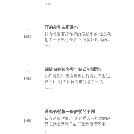
很夠 那是否可以訂製髮片只遮髮旋 然
阿傑
後面積較小了話價格會較便宜嗎? ..
訂的差別在那邊??
1
我有想過要訂你們的假髮來戴 但是我
回應
想問一下執行長 訂的假髮跟現成的到
底是差在那邊?價錢嗎? 如果說訂的比
123
較貴是不是我可以買你們現成的 你們
有現成的嗎? 價錢大概都是多少錢?..
關於前黏後夾與全黏式的問題?
1
執行長您好:因為看到執行長的廣告(全
回應
黏式)，也去新竹門市訂購了一頂，原
本也想要選購全黏式的(因為比較看不
Jerry
出來是假髮與可運動&游泳)，但是因為
只有前額髮量稀少與前額髮線過高，門
市小姐則建..
運動假髮根一般假髮的不同
1
我有運動習慣,但之前購入夾扣式的產
回應
品在我運動流汗後,頭髮會變型不牢固,
那我是否可以請門市小姐幫我把夾扣改
L