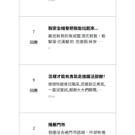
外海關攔下嗎？ 台灣海關有自動
辨識系統 這樣可以過得去嗎 不知
道大家有沒有這..
脫安全帽會把假髮拉起來...
7
最近新買的現成整頂式假髮，鬆
緊度也滿緊的 但是脫掉安全帽
回應
時，有時候會把假髮也拉起來 滿
H
困擾的......
怎樣才能有勇氣走進魔法部屋?
9
很想恢復昔日風采,但是缺乏勇氣,
一直沒嘗試,謝謝大大們開導,感激
回應
不盡!..
Mike
推薦門市
2
我還沒去過門市諮詢，中部有推