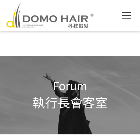
DOMO HAIR｜
科技假髮入門
執行長專欄
影片專區
獨創科技
素人現身說髮
魔髮醫師專欄
各款底網介紹
服務流程說明
髮友聚會紀錄
假髮片知識家
付款方式說明
婚禮帥氣無髮擋
專屬品質保障
常見問題FAQ
海外訂製
Forum
執行長會客室