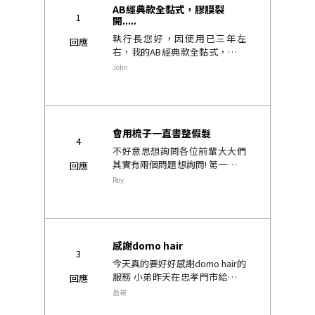
AB經典款全黏式，膠膜裂
1
開.....
執行長您好，因使用已三年左
回應
右，我的AB經典款全黏式，膠膜
邊邊開始已有裂開的情況產生，
John
髮量也有變少，這些問題可以回
門市修復膠膜與補髮量嗎？另，
因為我只有一項，所以後來有入
手貴公司代理的另..
會用梳子一直書整假髮
4
不好意思想詢問各位前輩大大們
其實有兩個問題想詢問! 第一，原
回應
本想詢問假髮造型該如何整理，
Rey
但是想到假髮因人而異所以打算
到門市詢問!主要是想詢問各位前
輩在清洗完假髮後會直接上..
感謝domo hair
3
今天真的要好好感謝domo hair的
服務 小弟昨天在忠孝門市給我的
回應
設計師candy設計新取法的發片
岳哥
減了一個滿意的髮型 也對新的發