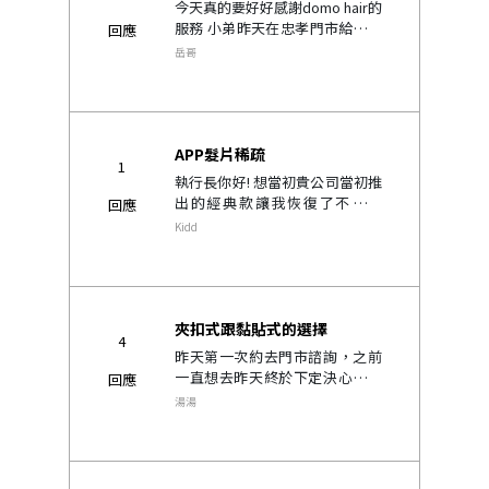
今天真的要好好感謝domo hair的
服務 小弟昨天在忠孝門市給我的
回應
設計師candy設計新取法的發片
岳哥
減了一個滿意的髮型 也對新的發
片很喜歡 最不好意思的是還延誤
到設計師下班時間..
APP髮片稀疏
1
執行長你好! 想當初貴公司當初推
出的經典款讓我恢復了不少自
回應
信，但經典款也使用三年左右髮
Kidd
片也開始掉髮退色，後來終於下
定決心在去年訂購你們APP白金
款，在今年的二月中旬到貨滿心
期待地到你..
夾扣式跟黏貼式的選擇
4
昨天第一次約去門市諮詢，之前
一直想去昨天終於下定決心了，
回應
因為我的頭髮屬於細軟型然後髮
湯湯
旋和頭頂的地方有掉髮的情況，
其他部位是還好，我一進去的時
候設計師還以為我現在就帶著一
頂假髮因為看起來..