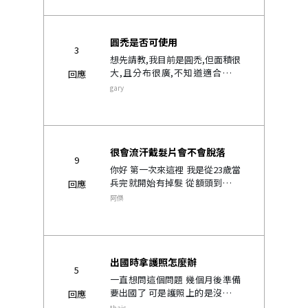
片很喜歡 最不好意思的是還延誤
到設計師下班時間..
圓禿是否可使用
3
想先請教,我目前是圓禿,但面積很
大,且分布很廣,不知道適合佩戴
回應
嗎?建議款式?爬文看過AD款會很
gary
自然,但因我左右接近鬢角處也有
落髮情形,目前是兩邊或是較長上
面的頭髮遮掩再以纖維髮粉,若
口..
很會流汗戴髮片會不會脫落
9
你好 第一次來這裡 我是從23歲當
兵完就開始有掉髮 從額頭到地中
回應
海頭髮比較稀少 之前有買過假髮
阿傑
但是用過之後感覺不是很自在，
所以有看了你們的分享影片，用
貼的局部髮片感覺是不錯 問題是
我是..
出國時拿護照怎麼辦
5
一直想問這個問題 幾個月後準備
要出國了 可是護照上的是沒帶髮
回應
片的舊照片 這樣出入境時會被國
thaic