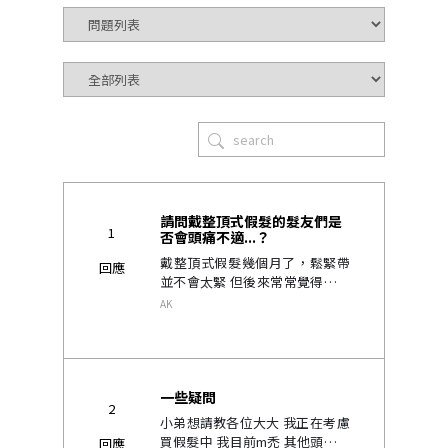
請問戴整頂式假髮的髮友們是
1
否會頭痛不適...？
戴整頂式假髮幾個月了，鬆緊帶
回應
並不會太緊 但後來常常覺得頭痛
頭昏和疲勞 不知道是不是因為頭
AK
被勒住，影響到血液循環和穴道
所致？ 還是因為自己生病了？ 想
上來問問也戴整頂式假髮的..
一些疑問
2
小弟想請教各位大大 我正在考慮
買假髮中 我目前m禿 其他頭髮都
回應