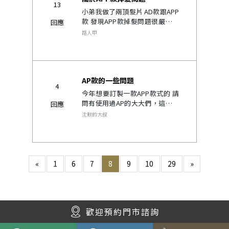
13
小弟我做了兩頂髮片 AD款跟APP
款 發現APP款掉髮問題很嚴重反
回應
倒是用了兩年的AD款沒有這種問
路人甲
題 APP款在正常使用狀態下 無論
是撥髮或梳頭髮 都很容易掉髮 才
剛拿去做了補髮保養 回..
AP款的一些問題
4
今年想要訂製一款APP款式的 請
問有使用過AP的大大們，這款的
回應
立體鉤織的效果是指什麼？ 在戴
沈默的大叔
著洗頭方面，會不會感覺卡卡
的？因為之後有集中住宿幾天的
需求 ..
«
1
6
7
8
9
10
29
»
歡迎預約門市諮詢