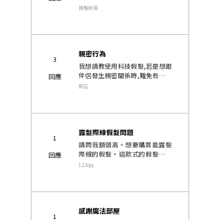
很細 如果我買全黏式的可以嗎 還
掉髮好苦
有 如果要剃髮 可以剃整顆頭 然
後用假髮做髮型嗎 還是一定要留
後面跟旁邊呢 我..
親密行為
3
我想請教使用科技假髮,若是想跟
伴侶發生親密關係時,難免有躺的
回應
動作,還有偶爾的碰觸彼此頭髮,那
阿石
會不會馬上穿幫啊?..
露髮際線假髮問題
1
請問我額頭高。想要購買能露髮
際線的假髮。這款式的假髮一定
回應
要把頭髮剃掉嗎..
123qq
感謝魔法部屋
1