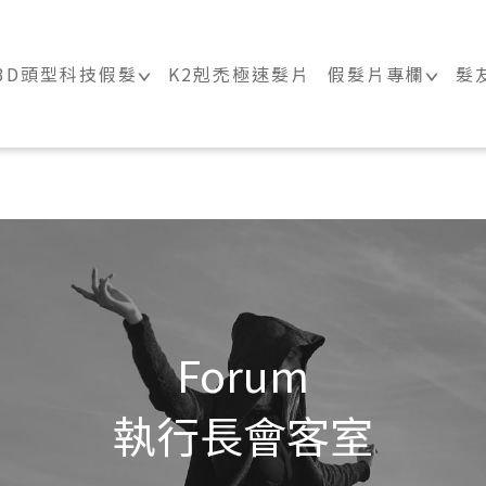
｜科技假髮髮片訂製・科技假髮專家
3D頭型科技假髮
K2剋禿極速髮片
假髮片專欄
髮
Forum
執行長會客室