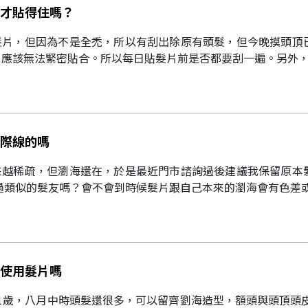
才貼得住嗎？
髮片，但因為不是全禿，所以有刮出除原有頭髮，但今晚摸頭頂
應該無法緊密貼合。所以每日貼髮片前是否都要刮一遍。另外，我
際線的嗎
來越稀疏，但瀏海還在，於是最近門市諮詢過後建議我保留原本
過類似的髮友嗎？會不會到時候髮片跟自己本來的瀏海會有色差或
使用髮片嗎
1歲，八月中時頭髮還很多，可以留齊劉海造型，額頭與頭頂頭