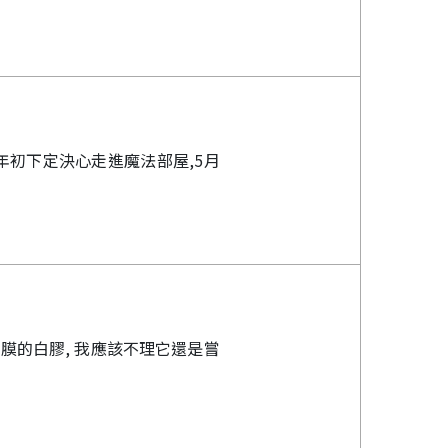
年初下定決心走進魔法部屋,5月
底膜的白膠, 我應該不理它還是嘗