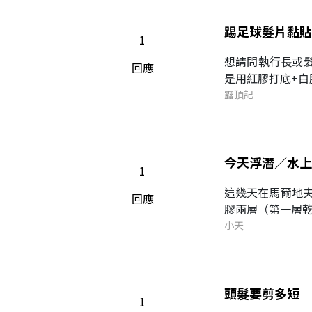
踢足球髮片黏貼
1
想請問執行長或髮友踢足球時髮片怎麼黏? 
回應
是用紅膠打底+白
露頂記
今天浮潛／水上
1
這幾天在馬爾地夫
回應
膠兩層（第一層乾
小天
頭髮要剪多短
1