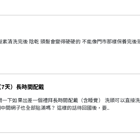
護髮素清洗完後 陰乾 頭髮會變得硬硬的 不能像門市那樣保養完後
（7天）長時間配戴
貼好貼滿是把整個中間網子也全部貼滿嗎？ 這樣的話待回國後，要..