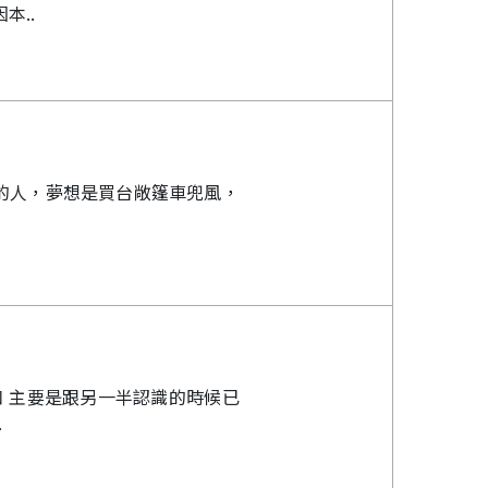
本..
的人，夢想是買台敞篷車兜風，
口 主要是跟另一半認識的時候已
.