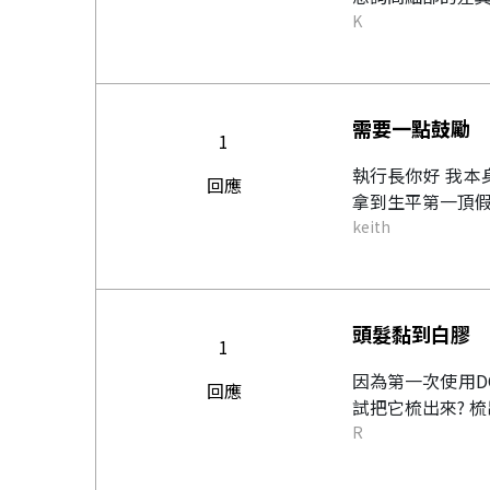
K
需要一點鼓勵
1
執行長你好 我本
回應
拿到生平第一頂假
keith
頭髮黏到白膠
1
因為第一次使用DO
回應
試把它梳出來? 梳
R