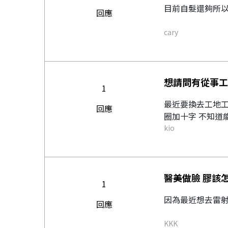
目前自髮還夠所以
回應
cary
想請問有從事工
1
最近要換去工地工
回應
圈加十字 不知道能
kio
醫美做臉 膠該
1
因為最近想去雷射
回應
KKK