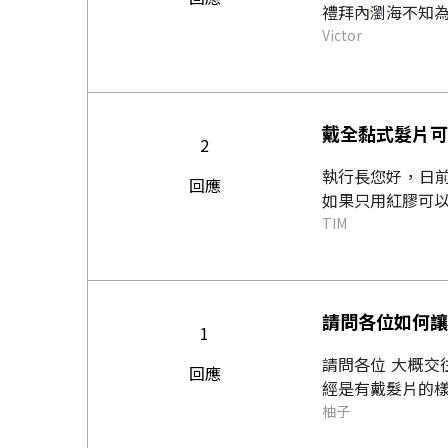
禮拜內瀏海不知為
Victor
戴全黏式髮片可
2
執行長您好，日
回應
如果只用紅膠可以
TIM
請問各位如何讓
1
請問各位 大概交
回應
經是有戴髮片的樣
柚子