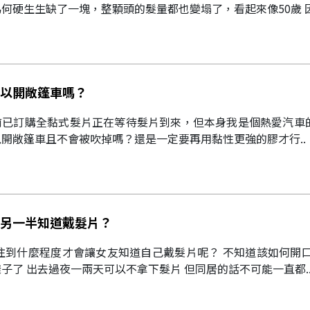
何硬生生缺了一塊，整顆頭的髮量都也變塌了，看起來像50歲 因
以開敞篷車嗎？
前已訂購全黏式髮片正在等待髮片到來，但本身我是個熱愛汽車
開敞篷車且不會被吹掉嗎？還是一定要再用黏性更強的膠才行..
另一半知道戴髮片？
往到什麼程度才會讓女友知道自己戴髮片呢？ 不知道該如何開
子了 出去過夜一兩天可以不拿下髮片 但同居的話不可能一直都.