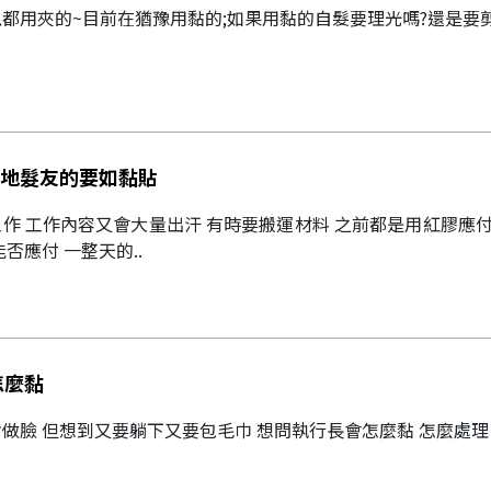
都用夾的~目前在猶豫用黏的;如果用黏的自髮要理光嗎?還是要剪多
地髮友的要如黏貼
作 工作內容又會大量出汗 有時要搬運材料 之前都是用紅膠應付
否應付 一整天的..
怎麼黏
做臉 但想到又要躺下又要包毛巾 想問執行長會怎麼黏 怎麼處理（