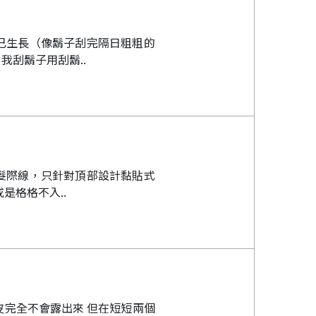
已生長（像鬍子刮完隔日粗粗的
刮鬍子用刮鬍..
髮際線，只針對頂部設計黏貼式
是格格不入..
皮完全不會露出來 但在短短兩個