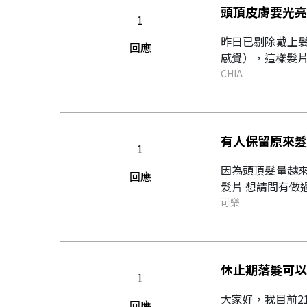
頭頂皮膚要光亮
1
昨日已剔除戴上
回應
感覺），這樣髮片
CHIA
有人保留原來髮
1
因為頭頂髮量越
回應
髮片 想請問有做
可樂
休止期落髮可以
1
大家好，我目前2
回應