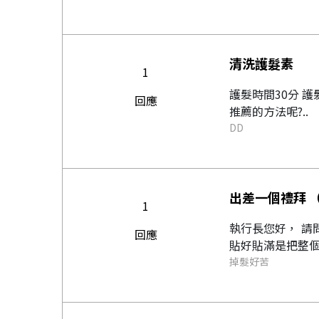
清洗護髮素
1
護髮時間30分 
回應
推薦的方法呢?..
DD
出差一個禮拜 
1
執行長您好， 請問一下如果出差一個禮拜長時間配戴（含睡覺） 洗頭可以直接洗嗎？ 會影響黏性嗎？ 您所說的
回應
掉髮好苦