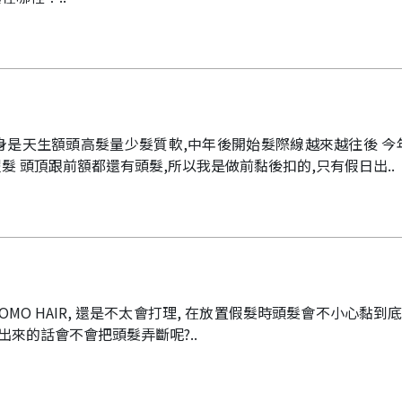
身是天生額頭高髮量少髮質軟,中年後開始髮際線越來越往後 今
髮 頭頂跟前額都還有頭髮,所以我是做前黏後扣的,只有假日出..
MO HAIR, 還是不太會打理, 在放置假髮時頭髮會不小心黏到
出來的話會不會把頭髮弄斷呢?..