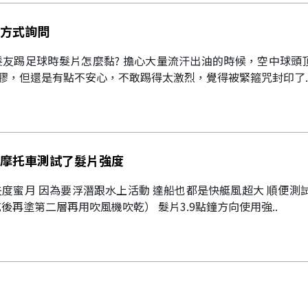
方式詢問
擔心大量流汗出油的時候，空中球頭頂直接髮片跟球一起進門，目前
膠，但還是有點不安心，不敢踢得太激烈，覺得被緊箍咒封印了.
摩托車測試了髮片強度
度蜜月 因為要浮潛跟水上活動 達船也都是快艇風超大 順便測
後再塗第二層再用吹風機吹乾） 髮片3.9點鐘方向使用強..