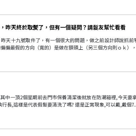
，昨天終於取髪了，但有一個疑問？請髮友幫忙看看
，昨天十九號取件了，有一個很大的問題，做之前設計師說抓前
偏偏最假的方向（寬的）是做在額頭上（另三個方向則ｏｋ），所
,其中一頂2個星期前去門市保養清潔後就放在防潮箱裡,今天要
行長,這樣是代表假髮要清洗了嗎? 還是正常現象,可以戴,戴個7.