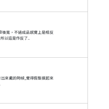
窄後寬，不過成品感覺上是相反
以這是作反了..
拿出來戴的時候,覺得假髮摸起來
.