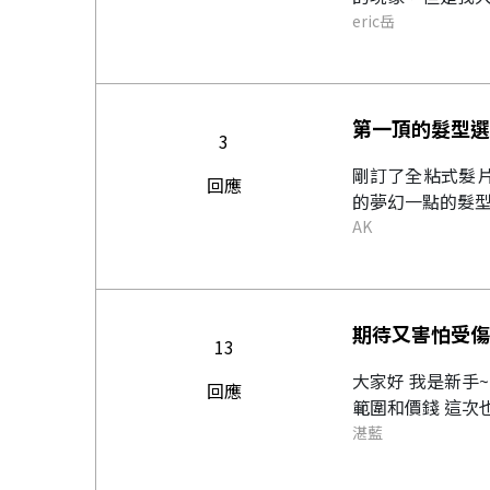
eric岳
第一頂的髮型選
3
剛訂了全粘式髮片.
回應
的夢幻一點的髮型呢.
AK
期待又害怕受傷
13
大家好 我是新手
回應
範圍和價錢 這次
湛藍