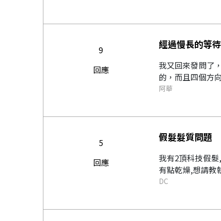
經過慢長的等待
9
我又回來發問了
回應
的，而且四個方向
阿華
假髮髮質問題
5
我有2頂科技假髮
回應
有點乾燥,想請教執
DC