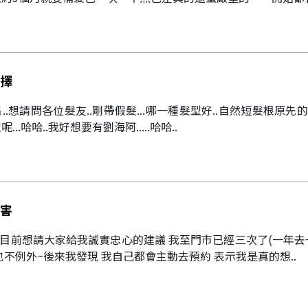
擇
.想請問各位髮友..剛帶假髮...哪一種髮型好..自然短髮根原先
..哈哈..我好想要有劉海阿.....哈哈..
害
~目前想請大家給我誠實忠心的建議 我至門市已經三次了(一年去一
也不例外~後來我發現 我自己都會主動去預約 表示我是真的想..