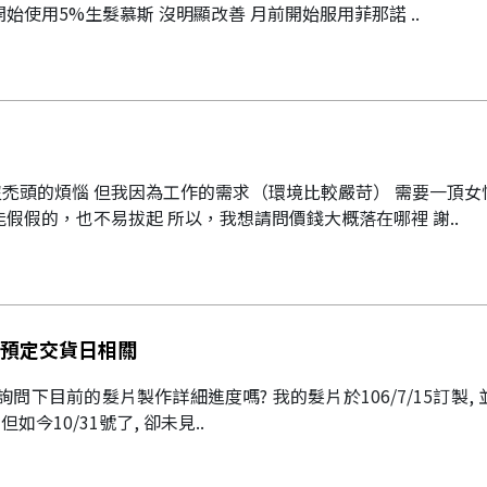
始使用5%生髮慕斯 沒明顯改善 月前開始服用菲那諾 ..
禿頭的煩惱 但我因為工作的需求（環境比較嚴苛） 需要一頂
能假假的，也不易拔起 所以，我想請問價錢大概落在哪裡 謝..
預定交貨日相關
詳細進度嗎? 我的髮片於106/7/15訂製, 並於契約書紅單上寫的預定交貨
日是為106/10/30 但如今10/31號了, 卻未見..