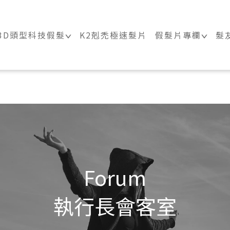
｜科技假髮髮片訂製・科技假髮專家
3D頭型科技假髮
K2剋禿極速髮片
假髮片專欄
髮
Forum
執行長會客室