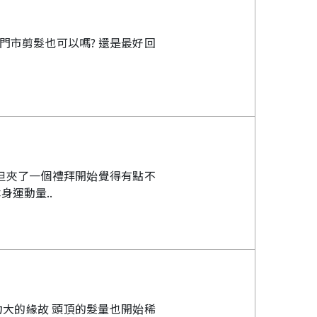
門市剪髮也可以嗎? 還是最好回
 但夾了一個禮拜開始覺得有點不
運動量..
力大的緣故 頭頂的髮量也開始稀