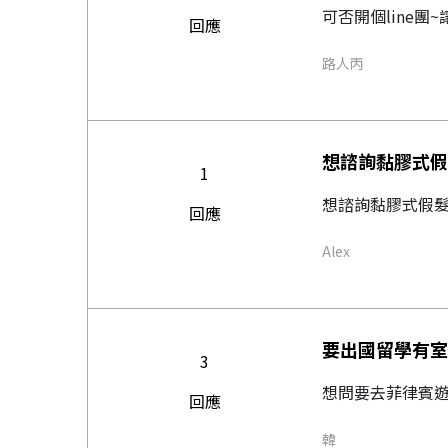
可否開個line團
回應
路人丙
想諮詢黏膠式假
1
想諮詢黏膠式假髮
回應
Alex
要出國留學有室
3
想問要去菲律賓遊
回應
韓