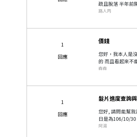
疏且脫落 半年前開
路人丙
價錢
1
您好，我本人是沒
回應
的 而且看起來不
森森
髮片進度查詢與
1
您好, 請問能幫我詢問下目前的髮片製作
回應
阿湯