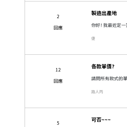
製造出產地
2
你好! 我最近定一頂
回應
倢
各款單價?
12
請問所有款式的單
回應
路人丙
可否~~~
5