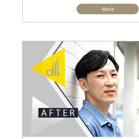
紋髮的痛苦感受，讓他不敢再嘗試，血流到眼
起還是心有餘悸。
More