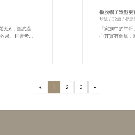
擺脫帽子造型更百
炒飯 / 32歲 / 餐
的狀況，嘗試過
「家族中的堂哥
效果。也曾考慮
心其實有個底，
要長期吃藥，實
發現落髮變得很嚴
．．
«
1
2
3
»