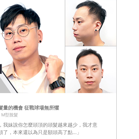
髮量的機會 征戰球場無所懼
 / M型脫髮
，我妹說你怎麼頭頂的頭髮越來越少，我才意
頭了，本來還以為只是額頭高了點…」