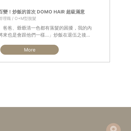
變！炒飯的首次 DOMO HAIR 超級滿意
廳管理職 / O+M型脫髮
、爸爸、爺爺清一色都有落髮的困擾，我的內
將來也是會跟他們一樣…」炒飯在退伍之後，
重，除了家族遺傳之外 ...
More