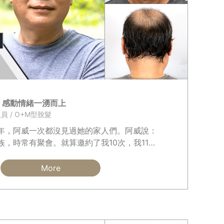
 感動情緒一湧而上
人員 / O+M型脫髮
年，阿威一次都沒見過她的家人們。阿威說：
族，時常有聚會。就算邀約了我10次，我11次
More