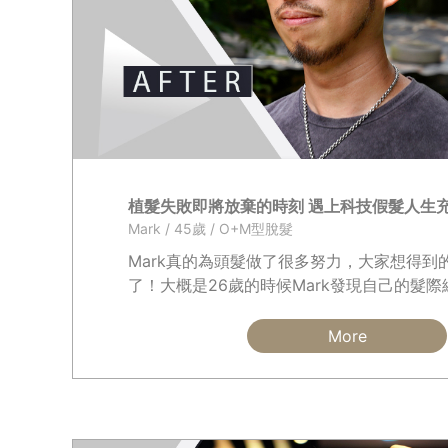
植髮失敗即將放棄的時刻 遇上科技假髮人生
Mark / 45歲 / O+M型脫髮
Mark真的為頭髮做了很多努力，大家想得到
了！大概是26歲的時候Mark發現自己的髮
伸，求助醫生後開始吃藥，洗護產品、保健食
嘗試...
More