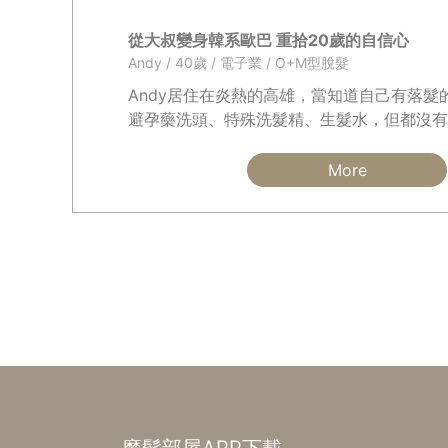
從大叔變身韓系歐巴 重拾20歲的自信心
Andy / 40歲 / 電子業 / O+M型脫髮
Andy居住在炎熱的高雄，當知道自己有落髮
避孕藥洗頭、特殊洗髮精、生髮水，但都沒有
過植髮，但因為沒有保證一定會成功，而且還
在不太能接受要一直吃藥的生活，於是作罷．
More