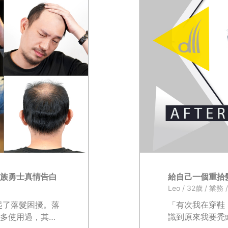
族勇士真情告白
給自己一個重拾
Leo / 32歲 / 業務
聊起了落髮困擾。落
「有次我在穿鞋
多使用過，其中
識到原來我要禿