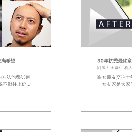
充滿希望
30年抗禿最終章
阿威 / 56歲/工程
的方法他都試遍
跟女朋友交往十
際線不斷往上延
「女友家是大家
品、偏方都一一
都會說NO！...