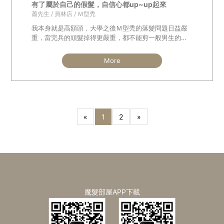
有了屬於自己的假髮，自信心都up~up起來
蕭先生 / 員林店 / Ｍ型禿
我本身就是高額頭，大學之後Ｍ型禿的落髮問題日益嚴
重，當完兵的頭髮掉得更嚴重，都不能剪一般男生的髮
型
More
«
1
2
»
魔髮部屋APP下載