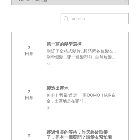
第一頂的髮型選擇
3
剛訂了全粘式髮片..想請問各位髮友..
回應
剛帶假髮...哪一種髮型好..自然短髮根
原先的髮型接近的..還是自己夢寐以求
AK
的夢幻一點的髮型呢...哈哈..我好想要
有劉海阿.....哈哈..
製造出產地
2
你好! 我最近定一頂DOMO HAIR白
回應
金，出產地是在哪??..
倢
經過慢長的等待，昨天終於取髪
9
了，但有一個疑問？請髮友幫忙看