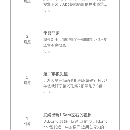
回應
髮拿下來，App髮際線款使用水膠還是
蛋白膠哪個會比較持久呢？..
Yang
季節問題
3
我是新手，我想詢問一個問題，但不知
回應
道會不會很蠢..
Yang
第二頂很失望
5
男友因第一頂的使用經驗滿好的,所以2
回應
年後就訂了第2頂,第2頂等足了3個月,
來的時候髮量只有第一頂的2/3不到,只
carrie
好再送回去加量,又再等了1個月,回來戴
上之後發現這次的髮質很毛躁,髮流也..
底網出現1.5cm左右的破損
1
Dr.Domo您好 我是目前使用domo
回應
hair髮齡近一年的客戶 近期在清洗的時