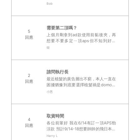
候發現出現近1.5公分的小面積破損 不
Bob
過由於目前我在歐洲念書 一直到明年
一月才會回台 目前也..
需要第二頂嗎？
5
上個月剛拿到ad款使用前黏後夾，再
回應
想要不要多定ㄧ頂aps但不知到好不
好？ 能請用aps的給我建議嗎..
韓
請問執行長
2
最近植髮的廣告層出不窮，本人一直在
回應
困擾猶豫到底要選擇植髮禍是domo，
可以請大家替我分析好壞嗎，謝謝..
小恩
取貨時間
4
各位前輩好 我在6/14有訂一頂APS勁
回應
涼款 預計9/14-18想要帥帥的飛日本找
朋友(機票未訂，只是希望能不要延後)
Harry L