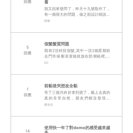
回應
看
我又回來發問了，昨天十九號取件了，
有一個很大的問題，做之前設計師說抓
前窄後寬，不過成品感覺上是相反的，
阿華
而且四個方向偏偏最假的方向（寬的）
是做在額頭上（另三個方向則ｏｋ），
所以這是作反了..
假髮髮質問題
5
我有2頂科技假髮,其中一頂2個星期前
回應
去門市保養清潔後就放在防潮箱裡,今
天要拿出來戴的時候,覺得假髮摸起來
DC
有點乾燥,想請教執行長,這樣是代表假
髮要清洗了嗎? 還是正常現象,可以戴,
戴個7..
前黏後夾想改全黏
1
等了三個月終於拿到貨了，戴上去真的
回應
真的非常自然，朋友們都沒發現。
（AD) 但夾了一個禮拜開始覺得有點不
蔡先生
舒服，我的夾子是黏上去的設計師說隨
時可以改全黏，開始想改成全黏，但是
我本身運動量..
使用快一年了對domo的感受越來越
14
多