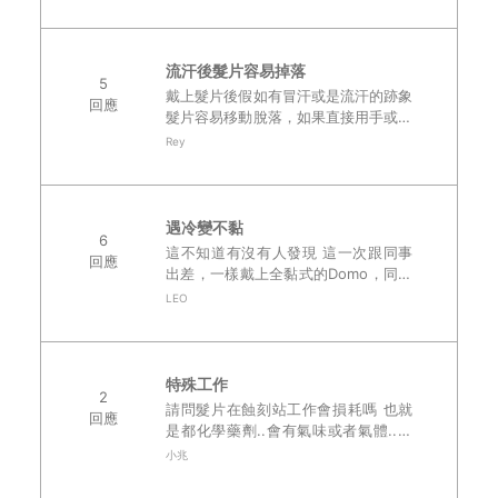
依稀記得訂做時間約90天(不含例假
日)，有點忘記內容了 ..
流汗後髮片容易掉落
5
戴上髮片後假如有冒汗或是流汗的跡象
回應
髮片容易移動脫落，如果直接用手或是
有其他東西碰到髮片基本上是整頂脫落
Rey
的... 我是使用紅膠打底加上白膠加強
我的頭皮屬於比較容易出油的狀況 前
幾..
遇冷變不黏
6
這不知道有沒有人發現 這一次跟同事
回應
出差，一樣戴上全黏式的Domo，同事
跟我屬於怕熱的人，平常在家省錢，冷
LEO
氣都沒開很久，但住飯店就給他催落
去，沒想到隔天，我的domo 竟然沒黏
性了..
特殊工作
2
請問髮片在蝕刻站工作會損耗嗎 也就
回應
是都化學藥劑..會有氣味或者氣體..會
減少使用壽命嗎 是不會噴到..但在那個
小兆
環境..