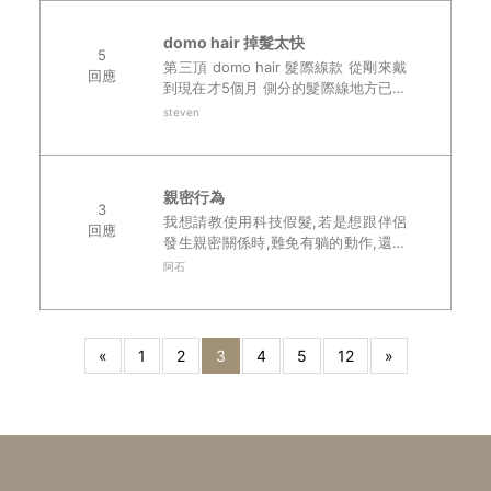
domo hair 掉髮太快
5
第三頂 domo hair 髮際線款 從剛來戴
回應
到現在才5個月 側分的髮際線地方已經
掉髮嚴重 看起來那地方就是頭髮少 這
steven
是什麼問題? 前2頂也都分別戴了2年多
這頂耗損也太快..
親密行為
3
我想請教使用科技假髮,若是想跟伴侶
回應
發生親密關係時,難免有躺的動作,還有
偶爾的碰觸彼此頭髮,那會不會馬上穿
阿石
幫啊?..
«
1
2
3
4
5
12
»