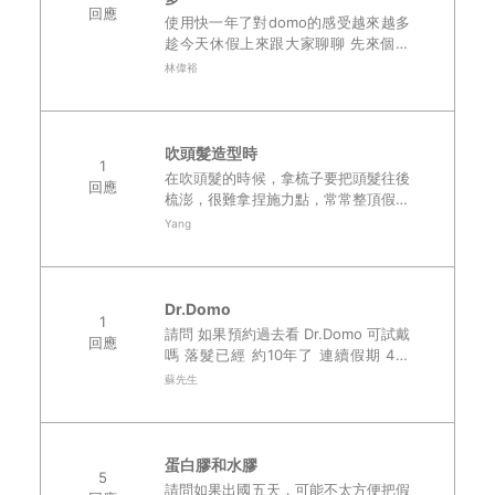
回應
使用快一年了對domo的感受越來越多
趁今天休假上來跟大家聊聊 先來個簡
單的自我介紹 我從發現掉髮到現在也
林偉裕
有5年多了 在去年10月附近跟朋友一起
團購 在今年1月拿到髮片 ..
吹頭髮造型時
1
在吹頭髮的時候，拿梳子要把頭髮往後
回應
梳澎，很難拿捏施力點，常常整頂假髮
就拿起來，大家也會這樣嗎？..
Yang
Dr.Domo
1
請問 如果預約過去看 Dr.Domo 可試戴
回應
嗎 落髮已經 約10年了 連續假期 4天
門市都有開嗎..
蘇先生
蛋白膠和水膠
5
請問如果出國五天，可能不太方便把假