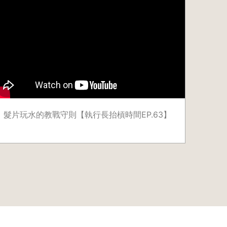
髮片玩水的教戰守則【執行長抬槓時間EP.63】