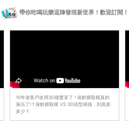
帶你吃喝玩樂逗陣發現新世界！歡迎訂閱！
10年老客戶改用3D後驚呆了 ! 保鮮膜取模真的
落伍了!？保鮮膜取模 VS 3D頭型掃描，到底差
多少？