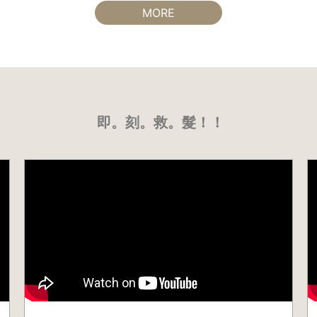
MORE
即。刻。救。髮！！