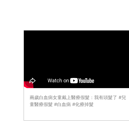
兩歲白血病女童戴上醫療假髮：我有頭髮了 #兒
童醫療假髮 #白血病 #化療掉髮