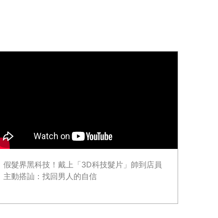
假髮界黑科技！戴上「3D科技髮片」帥到店員
主動搭訕：找回男人的自信