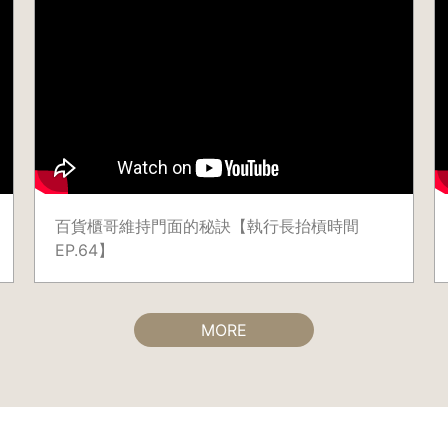
百貨櫃哥維持門面的秘訣【執行長抬槓時間
EP.64】
MORE