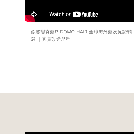
假髮變真髮!? DOMO HAIR 全球海外髮友見證精
選 ｜真實改造歷程