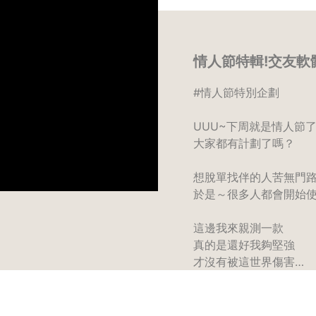
情人節特輯!交友軟
#情人節特別企劃
UUU~下周就是情人節
大家都有計劃了嗎？
想脫單找伴的人苦無門
於是～很多人都會開始
這邊我來親測一款
真的是還好我夠堅強
才沒有被這世界傷害…