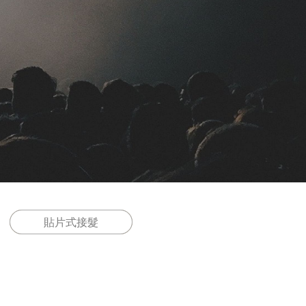
貼片式接髮