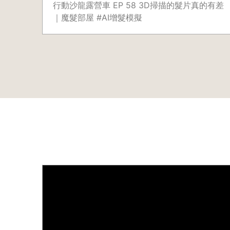
行動沙龍露營車 EP 58 3D掃描的髮片真的有差
｜魔髮部屋 #AI增髮模擬