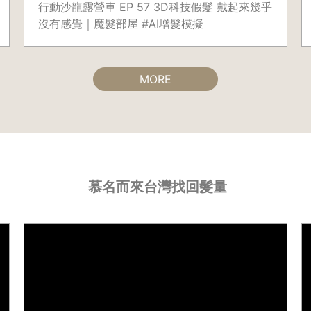
行動沙龍露營車 EP 57 3D科技假髮 戴起來幾乎
沒有感覺｜魔髮部屋 #AI增髮模擬
MORE
慕名而來台灣找回髮量