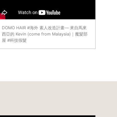
DOMO HAIR #海外 素人改造計畫— 來自馬來
西亞的 Kevin (come from Malaysia)｜魔髮部
屋 #科技假髮