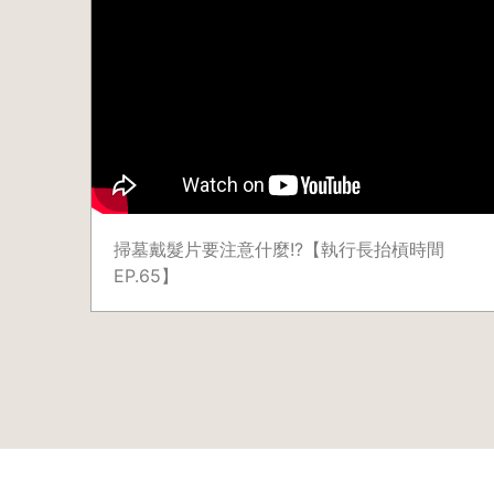
掃墓戴髮片要注意什麼!?【執行長抬槓時間
EP.65】