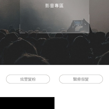
炫豐髮粉
醫療假髮