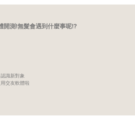
體開測!無髮會遇到什麼事呢!?
了
路認識新對象
使用交友軟體啦