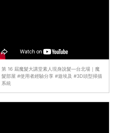
第 16 屆魔髮大講堂素人現身說髮—台北場｜魔
髮部屋 #使用者經驗分享 #遊埃及 #3D頭型掃描
系統