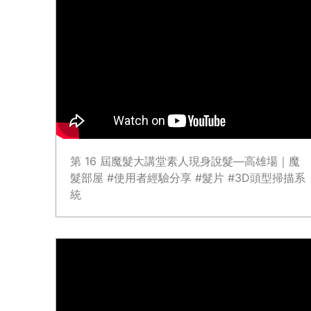
第 16 屆魔髮大講堂素人現身說髮—高雄場｜魔
髮部屋 #使用者經驗分享 #髮片 #3D頭型掃描系
統