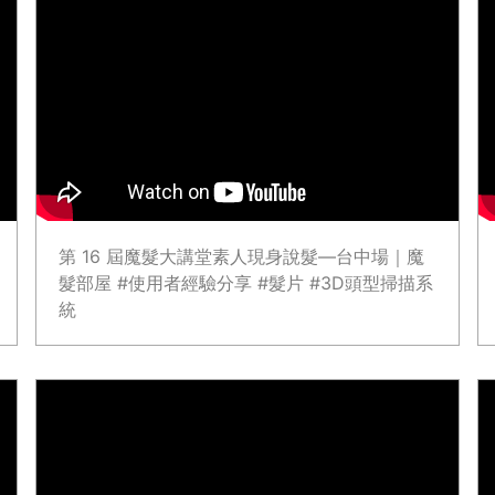
第 16 屆魔髮大講堂素人現身說髮—台中場｜魔
髮部屋 #使用者經驗分享 #髮片 #3D頭型掃描系
統