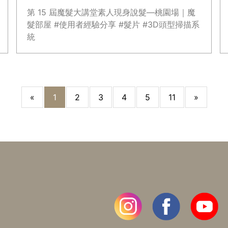
第 15 屆魔髮大講堂素人現身說髮—桃園場｜魔
髮部屋 #使用者經驗分享 #髮片 #3D頭型掃描系
統
«
1
2
3
4
5
11
»