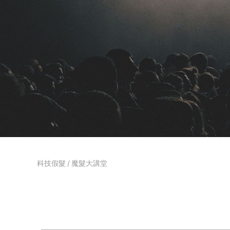
科技假髮
/
魔髮大講堂