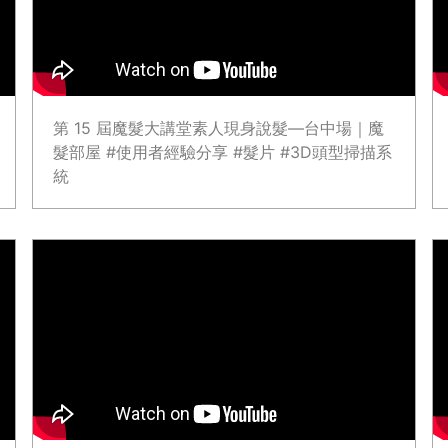
第 15 屆魔髮大講堂素人現身說髮—台中場｜魔
髮部屋 #使用者經驗分享 #髮片 #3D頭型掃描系
統