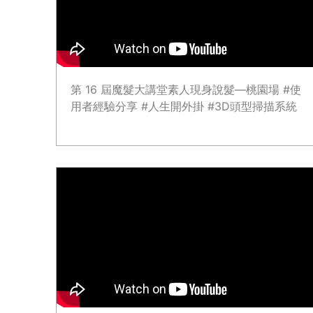
第 16 屆魔髮大講堂素人現身說髮—桃園場 #使
用者經驗分享 #人生開外掛 #3D頭型掃描系統