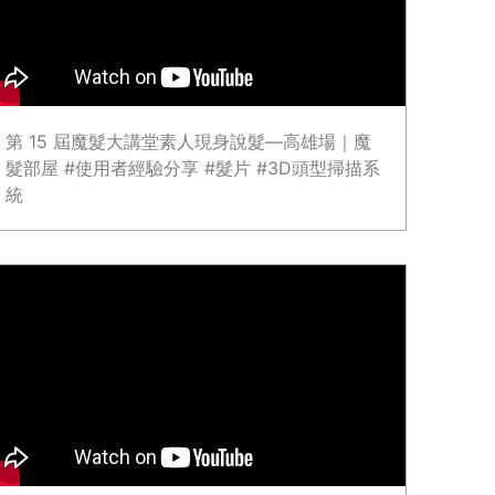
第 15 屆魔髮大講堂素人現身說髮—高雄場｜魔
髮部屋 #使用者經驗分享 #髮片 #3D頭型掃描系
統