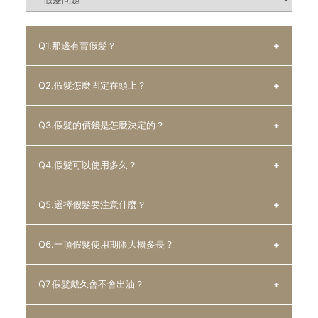
Q1.那邊有賣假髮？
Q2.假髮怎麼固定在頭上？
A : 假髮一般分為局部式的髮片，和整頂式的假髮，以及科
技假髮：
Q3.假髮的價錢是怎麼決定的？
髮片的部份有許多藥妝店、美妝店、假髮專賣店即有在出
A : 主要是根據使用者掉髮狀況來使用不同的方式：
售，而整頂式假髮有許多家業者有開設實體通路，網路上也
夾扣式：使用髮夾扣住自髮進行固定，有時根據使用者掉髮
Q4.假髮可以使用多久？
可以選購一些機器製的假髮片。
狀況可以增加不同數量之夾扣或與黏貼式膠片並用增加牢固
A : 一般根據假髮髮材的材質(真髮、記憶絲、人造纖維絲
而科技假髮是採用量身訂製，可游泳下水超牢固，由魔髮部
度。
等)以及製作技術(機器車工、人工手縫)加上底網構造(透氣
Q5.選擇假髮要注意什麼？
屋獨家發售，款式還可依使用者需求進行挑選，甚至可露出
編綁式：將假髮以根數編結在自髮上，髮型不變只增加長度
底網、機器製底網等)來決定價格。
A : 假髮使用期限視製造材質、使用狀況而定。
髮際線和完成後梳髮型。
及密度，會根據自髮變長後慢慢隨髮尾後退，此時則重新再
魔髮部屋Domo Hair科技假髮除此還有款式的不同、以及根
保養狀況、清洗方式、使用習慣亦會影響使用期限，若保養
Q6.一頂假髮使用期限大概多長？
最主要是依據使用者的使用情形和需求來找尋購買的管道，
編綁，使用條件為自髮需有一定長度。
據使用者落髮面積來進行估價決定客製化一款假髮的價錢。
及清洗得宜，可以延長使用期限，若是Domo Hair科技假髮
A : 注意七大項重點：
若是只是想找造型假髮或是COSPLAY使用的造型髮網路即
黏貼式：使用膠片於落髮部位進行黏貼，多為自髮長度不夠
的髮友建議每隔一個月可送回購買門市進行保養，並可以根
透氣度：配戴時是否過於悶熱，透氣度是否能夠接受。
可以找到，若是想製作義髮則建議至較專業的假髮專賣店諮
Q7.假髮戴久會不會出油？
或落髮面積稍大使用者使用。
據使用習慣來聽取相關知識。
自然度：使用時從外觀看是否自然服貼，與自髮是不是可以
A : 會依照使用者的使用習慣及假髮本身材質、保養情況而
詢。
膠片屬於耗材需進行購買，再取下假髮後也應進行除膠動作
相互銜接？
不一定。