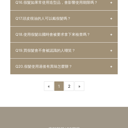
Q16.假髮如果常使用造型品，會影響使用期限嗎？
半乾的情況下, 直接配戴吹乾, 可增加服貼頭型的程度, 然後
A : 如果是在抓完造型品後睡覺，起來因為頭髮有受到枕頭
再上膠或用髮夾配戴做造型!
和頭的壓力所以一定會扁塌，且假髮由真髮製成的則和有頭
Q17.頭皮很油的人可以戴假髮嗎？
髮的人一樣，睡覺起來會自然扁塌。
A : 真髮材質製成的假髮，如果使用造型品後有進行清洗，
則較可以延長使用期限，但如果天天使用造型品卻沒進行清
Q18.使用假髮出國時會被要求拿下來檢查嗎？
洗，則會影響。
A : 頭皮出油是因為悶熱及緊張、或是個人體質問題，戴假
髮是沒有問題的，但建議使用較透氣輕薄的產品比較可以讓
Q19.買假髮會不會被認識的人嘲笑？
頭皮透氣不致於更加悶熱，導致出油出汗量增加。
A : 海關在查驗身份時多是看臉相來辨識，除非髮型特別誇
Domo Hair有長效透氣底網，吸汗排溼網芯纖維舒底控溫，
張或是與本人照片相差非常大才會被要求拿下來檢查，但若
Q20.假髮使用過後有異味怎麼辦？
0.06mm~0.2mm超薄透氣網底，透氣性極佳。
遇到此狀況可以和查核人員告知，相信查核人員不會為難使
A : 買假髮其實就如同製作假牙一樣，被嘲笑的情況是指假
用者。
髮不自然容易被看穿而才會被嘲笑，若使用的假髮自然度非
魔髮部屋科技假髮甚至有拍攝金屬感應門影片，證明使用魔
常逼真，相信認識的朋友不是嘲笑而是訝異。
A : 若是因為流汗量、頭皮出油引起有異味，則進行清洗，
«
1
2
»
髮部屋的夾扣式科技假髮是可以順利通過安檢門感應，避免
若是清洗後仍有異味建議拿至門市由專人為您處理。
發生需要拆卸假髮之情況(依各國國情而有所不同，本實驗
以桃園中正國際機場標準為測試值)