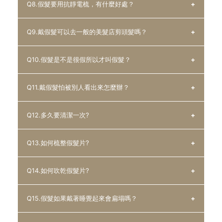
以保持底網清潔。
Q8.假髮要用抗靜電梳，有什麼好處？
舒適度：配戴時是否會覺得不適？過敏或是頭皮癢的情況產
一般真髮製成的假髮若保養得宜，使用後有定期進行清洗，
A : 頭皮平常即會分泌油脂、出汗，即使不使用假髮也會產
包覆式：像是配戴髮帽般包覆頭部，後方有調整帶可以調整
生，鬆緊度和固定方式是否可以接受。
則可以使用三到五年，但實際情況會因使用者使用情況而有
生，油性髮質者更容易出油，假髮戴久了出油量會根據悶熱
大小及根據頭圍來決定鬆緊，多為造型需求取向或是頭髮較
Q9.戴假髮可以去一般的美髮店剪頭髮嗎？
使用期：這一款假髮可以使用多久，需要多久清洗一次，多
所不同。
情況、天生體質而改變分泌量。
A : 抗靜電梳為非金屬材質製作的梳子，金屬本身會隨空氣
稀少的使用者使用。
久保養一次，售後服務有那些。
若是選用到不透氣底網製作的假髮，出油情況會更嚴重，和
間的水氣產生靜電，而靜電對於梳理頭髮時容易形成毛躁及
Q10.假髮是不是很假所以才叫假髮？
價位：購買的價格是否可以接受，避免買到高貴但不實用的
真髮一樣，受到油脂分泌影響而會產生氣味或生成油脂，因
糾結狀況。
A : 一般的美髮店多為替客人修剪自髮及作造型，對於假髮
產品。
此建議配戴假髮應定時進行清洗，以維持假髮使用期限。
使用抗靜電梳能夠有效防止毛躁糾結，避免在梳髮時造成假
在修剪上也沒有專業假髮店的設計師有概念，且假髮要戴在
材質：假髮的底網材質、頭髮材質，是否和使用者的需求一
Q11.戴假髮怕被別人看出來怎麼辦？
髮髮根脫落打結，能夠有效保護假髮髮量避免脫落。
使用者的頭上修剪才最能符合使用者頭型。
A : 假髮的假就詞性來講是名詞，而非形容詞。
樣。
戴假髮的使用者也多需要隱私空間，美髮店多為開放空間，
是因為非使用者自己長出的頭髮才稱作假髮，而非因為都很
最主要是根據使用者的需求取向來做挑選，建議能夠諮詢後
Q12.多久要清潔一次?
較不能保障消費者隱私，在清洗時也沒有專用的洗髮精，建
假才稱作假髮，假髮的材質也有使用全真髮製成的。
A : 戴假髮被看出來的原因有二：
再購買才能夠買到最適合自己使用假髮
議還是拿至有假髮修剪的專業門市修剪。
如同假牙的道理一樣，並非看起來很假才稱作假牙，而是因
自然度不夠：戴起來和自髮不能夠相銜接，髮色和自髮的顏
Q13.如何梳整假髮片?
為並非真的牙齒構造。
色不相符，髮量過短過長導致整體不夠自然。
A : 依照使用者使用情況不同，若天天使用的話，平均約三
配戴方式錯誤：配戴時戴的位置錯誤、或配戴後歪掉，固定
至五天清潔一次，若流汗量及出油量較多，則清潔應更為徹
Q14.如何吹乾假髮片?
方式不牢固。
底才能有效延長使用期限，避免有異味及髒污。
A : 使用具防靜電功能的梳子，可有效防止毛躁糾結，使假
一款適合使用者的假髮，除了要夠逼真自然外，更要使用者
髮較易梳整。
Q15.假髮如果戴著睡覺起來會扁塌嗎？
懂得如何正確配戴和拆卸，這樣即可避免被別人看出來。
A : 建議先以甩的方式甩乾假髮片，再以毛巾擦乾自然風
乾，或是使用低溫吹風機來吹乾。小編獨家密技, 可在髮片