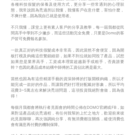
各種科技假髮的保養及使用方式，更分享一些常遇到的心理狀
態，我常說因為禿過所以我懂，我懂客戶在意什麼，害怕什麼，
不爽什麼...因為我自己就是使用者。
不只我懂，課堂上更有素人客戶的分享及教學，每一屆我都從民
間高手中學到不少撇步，而這些活動完全免費，只要是Domo的客
戶皆可免費報名參加。
一款真正好的科技假髮成本非常高，因此當然不會便宜，因為開
板打模及鉤織這些繁鎖細節，如果不到位就如同毀了產品，試想
如果您是業界高手，工資成本理當超越新手或粗手，否責誰要
幹？也因此產品成本結構中師傅的工資佔比將是最大。
當然也因為有這些精湛手藝的資深師傅的打版開模鉤織，所以才
能完成一款好的作品，而讓我們好打理好配戴好形象，所以平均
花費3~5萬左右來解決禿頭問題，這項投資我絕對會做，因為值
得！
每個月我都會將執行者見面會的時間公佈在DOMO官網或FB，如
果對這產品或抗禿過程，有任何我幫的上忙之地方，歡迎前來彼
此見面聊聊，再次強調純分享，有無消費都沒關係，縱使消費也
會有滿意再付費的機制保障。