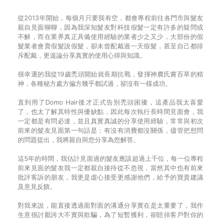
從2013年開始，每個月只要我有空，都會專程前往各門市與髮友
親自見面聊聊，因為我深知髮友對科技假髮一定有許多的疑問或
不解，而在業界真正具備使用經驗的業者少之又少，大部份的假
髮業者會賣假髮說假髮，卻未曾配戴過一天假髮，甚至自己都排
斥配戴，更遑論分享真實的使用心得與知識。
很幸運的我從19歲禿頭開始就長期抗戰，發揮神農氏嘗百草的精
神，各種秘方處方偏方幾乎都試過，卻沒有一樣成功。
直到用了Domo Hair後才正式告別禿頭困擾，這產品我太喜愛
了，也太了解其特性與優缺點，因此每次執行長時間見面會，我
一定都是有問必達，並且真實真誠的分享使用經驗，常常與初次
前來的髮友見面第一句話是：有沒有消費都沒關係，儘管把想問
的問題提出，我將親自與您分享為您解答。
這5年的時間，我估計見面過的髮友應該超過上千位，每一位專程
前來見面的髮友我一定都親自接待從不忽視，當然其中也有前來
批評客訴的朋友，我更是虛心接受更感謝他們，給予的寶貴建議
及意見反饋。
對我來說，能直接透過面對面的溝通分享實在是太重要了，我作
生意很討厭誇大不實與欺騙，為了短暫獲利，卻賠掉客戶對你的