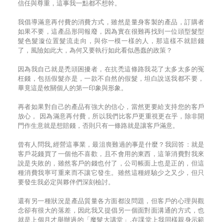
信任與尊重，這事我一點都不想幹。
我倡導滿意再付費的消費方式，雖然是量身客製的產品，訂購者
如果不要，這產品形同報廢，因為實在很難再找到一位頭型髮型
髮色髮漩位置髮流走向，與你一模一樣的人，那這樣不就賠錢
了，風險如此大，為何又要執行如此看似愚蠢的政策？
因為我自己就是禿頭困擾者，在抗禿這條路我花了太多太多的冤
枉錢，包括假髮亦是，一款不自然的假髮，坦白說送我都不要，
畢竟這是攸關個人的第一印象與形象。
再者如果對自己的產品有強大的信心，當然更要給支持您的客戶
放心， 因為滿意再付費，所以我們比客戶更重視更在乎，除非開
門作生意就是想賠錢，否則只有一條路就是讓客戶滿意。
曾有人問我,經營這事業，最沮喪難過的事是什麼？我回答：就是
客戶花錢買了一個他不喜歡，且不會用的東西，這筆消費對我來
說是失敗的，雖然客戶的錢也付了，公司帳面上也是正的，但這
種消費我寧可重來而不讓它發生。雖然這種經驗少之又少，但只
要發生我必定與夥伴們深刻檢討。
還有另一種狀況是產品質量各方面都沒問題，但客戶的心理與觀
念卻有很大的落差，因此我又提倡另一個面對面溝通的方式，也
就是上個月才舉辦過的「魔髮大講堂」,在課堂上我同樣親身示範