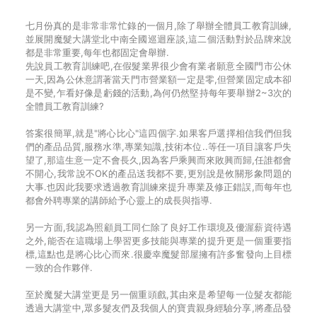
七月份真的是非常非常忙錄的一個月,除了舉辦全體員工教育訓練,
並展開魔髮大講堂北中南全國巡迴座談,這二個活動對於品牌來說
都是非常重要,每年也都固定會舉辦.
先說員工教育訓練吧,在假髮業界很少會有業者願意全國門市公休
一天,因為公休意謂著當天門市營業額一定是零,但營業固定成本卻
是不變,乍看好像是虧錢的活動,為何仍然堅持每年要舉辦2~3次的
全體員工教育訓練?
答案很簡單,就是"將心比心"這四個字.如果客戶選擇相信我們但我
們的產品品質,服務水準,專業知識,技術本位..等任一項目讓客戶失
望了,那這生意一定不會長久,因為客戶乘興而來敗興而歸,任誰都會
不開心,我常說不OK的產品送我都不要,更別說是攸關形象問題的
大事.也因此我要求透過教育訓練來提升專業及修正錯誤,而每年也
都會外聘專業的講師給予心靈上的成長與指導.
另一方面,我認為照顧員工同仁除了良好工作環境及優渥薪資待遇
之外,能否在這職場上學習更多技能與專業的提升更是一個重要指
標,這點也是將心比心而來.很慶幸魔髮部屋擁有許多奮發向上目標
一致的合作夥伴.
至於魔髮大講堂更是另一個重頭戲,其由來是希望每一位髮友都能
透過大講堂中,眾多髮友們及我個人的寶貴親身經驗分享,將產品發