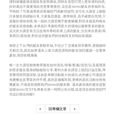
揮到淋灕盡致並能延長使用壽命,同時在造型打理上更加便利自然,
好的產品不儘要賣給您更要教會您,這也是domo髮友的幸福所在,
平時除了可透過專業的客服部門來解答疑問,並可在大講堂上聽取
許多髮友的經驗分享,大家集思廣益 ,教學相長,高手確實在民間,只
是礙於場地有限,每一屆的大講堂幾乎都會爆棚,對於未能及時報名
的髮友深感抱歉,未來或許考慮租用更大的場地以服務更多的髮友.
這次的大講堂有五位從海外專程前來上課的髮友,分別來自香港/馬
來西亞/新加坡,對於這些髮友們的信賴與支持我由衷感謝.
相形之下台灣的髮友更顯幸福,不但少了交通食宿等費用,更能隨時
互動交流,因此如果還未上過大講堂課程的髮友強烈建議一定要來
參加,保證收穫滿滿.
每一次大講堂都會教導髮友如何清洗/保養/配戴/造型/以及最寶貴
的眾多髮友親身經驗秘技分享,看到大家在課堂上熱烈討論互動,學
習整理與問題排除,這就是舉辦活動最大的成功,此外總公司還提供
免費餐盒及豐富的伴手禮,真的是滿儎而歸,更棒的是此活動全程免
費參加,不過當然僅限我們domo的髮友喔. 還未參加過的髮友趕緊
追蹤domo官方FB,將會在第一時間公告日期,或是現在就與您的門
市設計師洽詢喔!!
«
回專欄文章
»