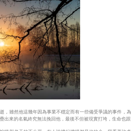
逝，雖然他這幾年因為事業不穩定而有一些備受爭議的事件，
疊出來的名氣終究無法挽回他，最後不但被現實打垮，生命也跟