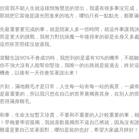
但當我不願人生就這樣悄無聲息的登出，我還有很多事沒完成
那就把它當做是讓光照進來的地方，哪怕只有一點點光，都要滿
先最重要要完成的事，就是陪家人多一些時間，就這件事讓我
而是更大的挑戰，我努力對抗病魔一年後得來的卻是全身又多
這些疾苦照樣沒放過我。
當醫生說90%不會成功時，我想到的是還有10%的機率，不能
你不強大沒有人能幫你堅強，我唯一的出路就是挺過去，終於
機會，以後有一天你會笑著說出來！
片刻，滿地雞毛才是日常，人生每一站有每一站的風景，一歲
是最重要的，所以我只想在自己的世界裏獨善其身，在別人的
惹得滿身雞毛。
和事，生命太短暫又珍貴，不要和不重要的人計較重要的事，
！早晚要學習孤獨，我就喜歡孤獨而不逼自己將就，因為沒有
難還是要自己笑著面對，哪怕是裝的也好，希望大家歲月靜好！