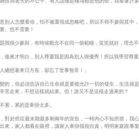
惋惜與老天的不公平、有人說樓起樓塌都是他的命，我看著許
意別人怎麼看你，怕不被重視或忽略吧，所以不得不參與其中
要、也不需要！
題我很少參與，有時候觀念不在同一個範疇，笑笑就好，理念不
，後來才明白，別人尊重我是因為別人很優秀！所以我學習尊重
人總想著來日方長，卻忘了世事無常！」
變的，你必須告訴自己生命就是要能允許一切的發生，生活就
辛苦走來，不想這樣就結束。但！誰又不是這樣走過來的？
不累，累的是牽掛太多。
，對於癌症最末期最多剩兩年的宣告，一時內心不知所措，我
出來，家人都看在眼裡，讓家人牽掛我很自責，明明家庭跟事