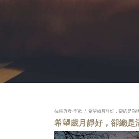
抗癌勇者-李歐
/
希望歲月靜好，卻總是滿
希望歲月靜好，卻總是