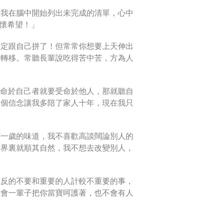
，我在腦中開始列出未完成的清單，心中
懷希望！」
決定跟自己拼了！但常常你想要上天伸出
處轉移。常聽長輩說吃得苦中苦，方為人
聽命於自己者就要受命於他人，那就聽自
這個信念讓我多陪了家人十年，現在我只
有一歲的味道，我不喜歡高談闊論別人的
世界裏就順其自然，我不想去改變別人，
相反的不要和重要的人計較不重要的事，
誰會一輩子把你當寶呵護著，也不會有人