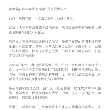
你可還記得21歲時候的自己是什麼模樣？
我想，我的21歲，不管過了幾年，我都不會忘。
21歲，大學三年級升四年級的暑假，該是編織著夢想的藍圖，規
劃著將要來到的大四生活。
已經在大三就將通識課程修完的我，預備了滿滿的時間準備好要
來進行畢業製作，同時，我為大四的自己安排了兩份打工，就在
一切都準備好，快要抓住理想之際，不明原因的腳步疼痛，打亂
了我規劃好的步調。
2012年的7月，我的體重迅速下降，不到一個月就掉了將近十公
斤，從一開始的幸災樂禍(哇!可以減肥了)，到後來的膽戰心驚，
同時，伴隨著腳越來越劇烈的疼痛，從一開始只是輕微不適，到
後來只能被朋友推著輪椅進入診間看診。
半夜疼痛到無法入睡，幾乎天天咬著棉被，埋在枕頭中嘶吼度
過，因為疼痛、疲憊而崩潰的大哭，沖著一次又一次的熱水，每
個夜晚，都這樣折騰到清晨。
哭累了、稍微舒緩了、眼淚都還來不及抹去就累得昏睡過去，不