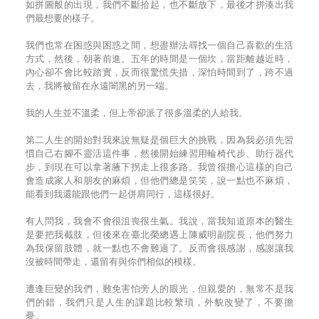
如拼圖般的出現，我們不斷拾起，也不斷放下，最後才拼湊出我
們最想要的樣子。
我們也常在困惑與困惑之間，想盡辦法尋找一個自己喜歡的生活
方式，然後，朝著前進。五年的時間是一個坎，當距離越近時，
內心卻不會比較踏實，反而很驚慌失措，深怕時間到了，跨不過
去，我將被留在永遠闇黑的另一端。
我的人生並不溫柔，但上帝卻派了很多溫柔的人給我。
第二人生的開始對我來說無疑是個巨大的挑戰，因為我必須先習
慣自己右腳不靈活這件事，然後開始練習用輪椅代步、助行器代
步，到現在可以拿著腋下拐走上很多路。我曾很擔心這樣的自己
會造成家人和朋友的麻煩，但他們總是笑笑，說一點也不麻煩，
能看到我還能跟他們一起併肩同行，這樣很好。
有人問我，我會不會很沮喪很生氣。我說，當我知道原本的醫生
是要把我截肢，但後來在臺北榮總遇上陳威明副院長，他們努力
為我保留肢體，就一點也不會難過了。反而會很感謝，感謝讓我
沒被時間帶走，還留有與你們相似的模樣。
遭逢巨變的我們，難免害怕旁人的眼光，但親愛的，無常不是我
們的錯，我們只是人生的課題比較繁瑣，外貌改變了，不要擔
憂。