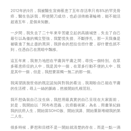
2012年的9月，我被醫生宣佈罹患了五年存活率只有8%的罕見骨
癌，醫生告訴我，即使開刀成功，也必須倚賴著輪椅，能不能活
超過五年，是個未知數。
一夕間，我失去了二十年來辛苦建立起的高牆城堡，失去了自己
最引以為傲的獨立堅強，我驚慌失措、不斷掙扎，那一天我像是
被吸進了無止盡的黑洞，我拼命的想拉住些什麼，卻什麼也抓不
到，任憑自己在黑暗中飄移。
這五年來，我努力地想在平庸與平庸之間，尋找一個特別。在眾
多罹患癌症的人中，我是其中一個，在眾多行動不便的人中，我
是其中一個，但是，我想要當獨一無二的那一個。
我渴望跳脫世俗的既定認知與對我的看法，我期盼自己能在平庸
的生活裡，尋上一絲的脈絡，然後開始扎根茁壯。
我不想偽裝自己沒生病，我想用最真實的自己呈現在大家面前，
於是，我開始以「阿布布思義，抗癌藝術家」為名，用畫筆紀錄
我的抗癌人生，開始當SOHO族、開始演講、開始重新堆砌我的第
二人生。
很多時候，夢想和目標不是一開始就清楚的存在，而是一點一滴