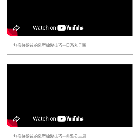
無痕接髮後的造型編髮技巧--日系丸子頭
無痕接髮後的造型編髮技巧--典雅公主風