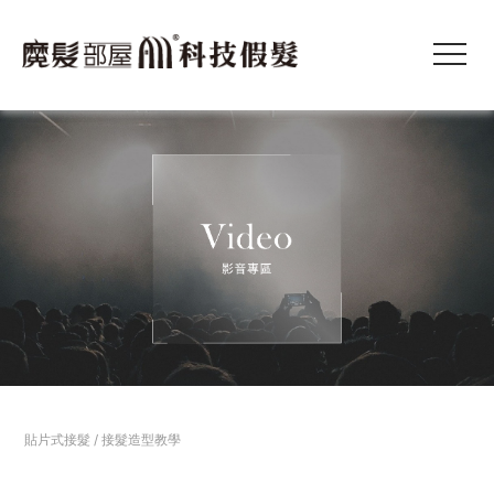
貼片式接髮
/
接髮造型教學