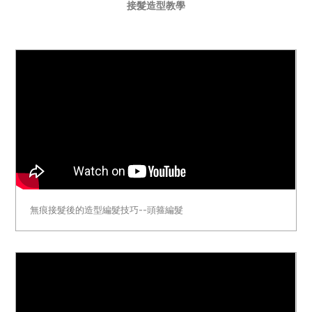
接髮造型教學
無痕接髮後的造型編髮技巧--頭箍編髮