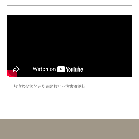
無痕接髮後的造型編髮技巧--復古維納斯