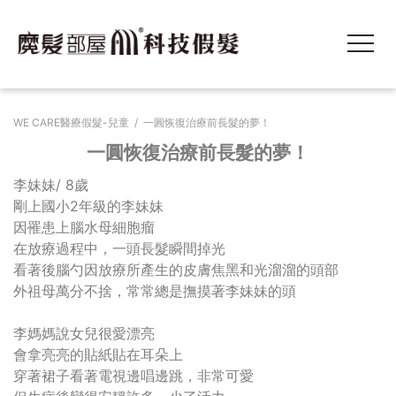
WE CARE醫療假髮-兒童
/
一圓恢復治療前長髮的夢！
一圓恢復治療前長髮的夢！
李妹妹/ 8歲
剛上國小2年級的李妹妹
因罹患上腦水母細胞瘤
在放療過程中，一頭長髮瞬間掉光
看著後腦勺因放療所產生的皮膚焦黑和光溜溜的頭部
外祖母萬分不捨，常常總是撫摸著李妹妹的頭
李媽媽說女兒很愛漂亮
會拿亮亮的貼紙貼在耳朵上
穿著裙子看著電視邊唱邊跳，非常可愛