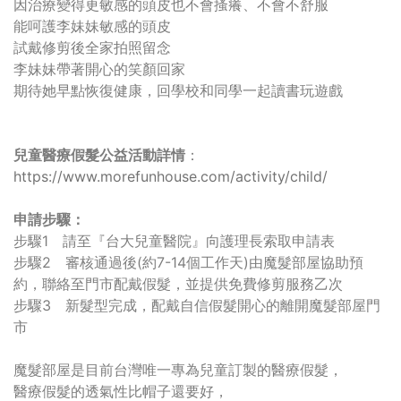
因治療變得更敏感的頭皮也不會搔癢、不會不舒服
能呵護李妹妹敏感的頭皮
試戴修剪後全家拍照留念
李妹妹帶著開心的笑顏回家
期待她早點恢復健康，回學校和同學一起讀書玩遊戲
兒童醫療假髮公益活動詳情
：
https://www.morefunhouse.com/activity/child/
申請步驟：
步驟1 請至『台大兒童醫院』向護理長索取申請表
步驟2 審核通過後(約7-14個工作天)由魔髮部屋協助預
約，聯絡至門市配戴假髮，並提供免費修剪服務乙次
步驟3 新髮型完成，配戴自信假髮開心的離開魔髮部屋門
市
魔髮部屋是目前台灣唯一專為兒童訂製的醫療假髮，
醫療假髮的透氣性比帽子還要好，