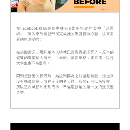
在Facebook粉絲專頁中擁有6萬多粉絲的女神「米恩
綺」，這次來到魔髮部屋完成她的聖誕變裝心願，快來看
看她的改變吧！
在接髮當天，看到她本人時就已經覺得很漂亮了～原本的
短髮的造型給人清純、可愛的小清新風格，走在路上說是
大學生也不為過呢！
問到想接髮的原因時，她說到因為之前都是短髮，但從來
沒有機會留長，而在冷冷的冬天裡，就想到可以來接髮，
所以這次就預約來到門市，準備迎接她的第一次浪漫長髮
造型。
完整無痕接髮影片【性感女神『米恩綺』的聖誕變髮願望 】