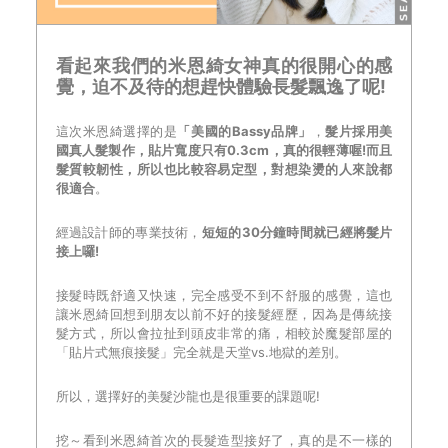
看起來我們的米恩綺女神真的很開心的感
覺，迫不及待的想趕快體驗長髮飄逸了呢!
這次米恩綺選擇的是
「美國的Bassy品牌」
，
髮片採用美
國真人髮製作，貼片寬度只有0.3cm，真的很輕薄喔!而且
髮質較韌性，所以也比較容易定型，對想染燙的人來說都
很適合
。
經過設計師的專業技術，
短短的30分鐘時間就已經將髮片
接上囉!
接髮時既舒適又快速，完全感受不到不舒服的感覺，這也
讓米恩綺回想到朋友以前不好的接髮經歷，因為是傳統接
髮方式，所以會拉扯到頭皮非常的痛，相較於魔髮部屋的
「貼片式無痕接髮」完全就是天堂vs.地獄的差別。
所以，選擇好的美髮沙龍也是很重要的課題呢!
挖～看到米恩綺首次的長髮造型接好了，真的是不一樣的