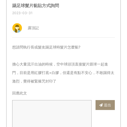
踢足球髮片黏貼方式詢問
2023-03-31
露頂記
想請問執行長或髮友踢足球時髮片怎麼黏?
擔心大量流汗出油的時候，空中球頭頂直接髮片跟球一起進
門，目前是用紅膠打底+白膠，但還是有點不安心，不敢踢得太
激烈，覺得被緊箍咒封印了
回應此文
送出