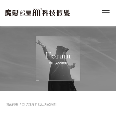
問題列表
/
踢足球髮片黏貼方式詢問