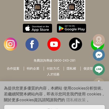
免費諮詢專線
0800-243-281
合作提案
特約企業
付款方式
隱私權
個資聲明
人才招募
為提供您更多優質的內容，本網站 使用cookies分析技術。
若繼續閱覽本網站內容，即表示您同意我們使用 cookies，
關於更多cookies資訊請閱讀我們的
隱私權政策
。
Copyright© 2026 WARMSUN HAIR PRODUCTS GROUP All Rights
Reserved.