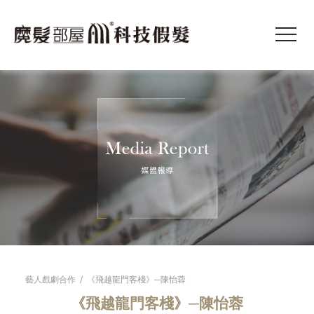
藝人戲劇合作
/
《飛越龍門客棧》─陳怡蓉
《飛越龍門客棧》─陳怡蓉