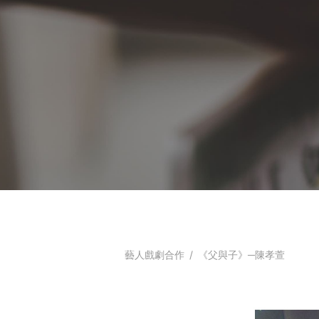
藝人戲劇合作
/
《父與子》─陳孝萱