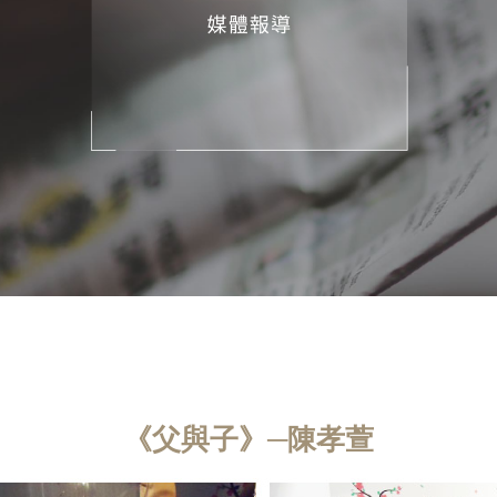
《父與子》─陳孝萱