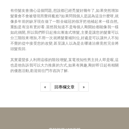
有些髮友會擔心這個問題,想說都已經禿髮好幾年了,如果突然增加
髮量會不會被發現而覺得尷尬?如果問我個人是認為這沒什麼呀,就
像多年前的缺牙現在做了一顆全磁冠的假牙把他補起來一樣自然,
重點是有沒有更好看.當然我知道不是每個人剛開始都能像我一樣
如此倘開,所以我們即日起推出漸進式增髮,主要是讓您的髮量可以
分三階段來增加,不用一次就將髮量補到位,好處是可以讓外人不知
不覺的從中接受您的改變,甚至讓人以為是去哪邊治療竟然完全將
頭髮長回.
其實還蠻多人利用這樣的階段增髮,某電視知性男主持人即是喔,這
也是他告訴我可以大力推廣的方式,如果有興趣,剛好即日起有相關
的優惠活動,歡迎前往門市咨詢了解.
«
回專欄文章
»