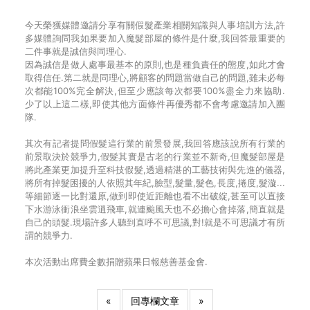
今天榮獲媒體邀請分享有關假髮產業相關知識與人事培訓方法,許
多媒體詢問我如果要加入魔髮部屋的條件是什麼,我回答最重要的
二件事就是誠信與同理心.
因為誠信是做人處事最基本的原則,也是種負責任的態度,如此才會
取得信任.第二就是同理心,將顧客的問題當做自己的問題,雖未必每
次都能100%完全解決,但至少應該每次都要100%盡全力來協助.
少了以上這二樣,即使其他方面條件再優秀都不會考慮邀請加入團
隊.
其次有記者提問假髮這行業的前景發展,我回答應該說所有行業的
前景取決於競爭力,假髮其實是古老的行業並不新奇,但魔髮部屋是
將此產業更加提升至科技假髮,透過精湛的工藝技術與先進的儀器,
將所有掉髮困擾的人依照其年紀,臉型,髮量,髮色,長度,捲度,髮漩...
等細節逐一比對還原,做到即使近距離也看不出破綻,甚至可以直接
下水游泳衝浪坐雲逍飛車,就連颱風天也不必擔心會掉落,簡直就是
自己的頭髮.現場許多人聽到直呼不可思議,對!就是不可思議才有所
謂的競爭力.
本次活動出席費全數捐贈蘋果日報慈善基金會.
«
回專欄文章
»