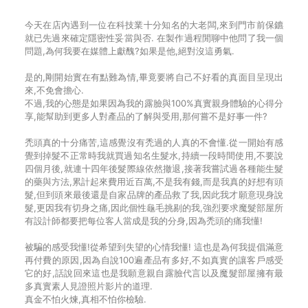
今天在店內遇到一位在科技業十分知名的大老闆,來到門市前保鑣
就已先過來確定隱密性妥當與否. 在製作過程閒聊中他問了我一個
問題,為何我要在媒體上獻醜?如果是他,絕對沒這勇氣.
是的,剛開始實在有點難為情,畢竟要將自己不好看的真面目呈現出
來,不免會擔心.
不過,我的心態是如果因為我的露臉與100%真實親身體驗的心得分
享,能幫助到更多人對產品的了解與受用,那何嘗不是好事一件?
禿頭真的十分痛苦,這感覺沒有禿過的人真的不會懂.從一開始有感
覺到掉髮不正常時我就買過知名生髮水,持續一段時間使用,不要說
四個月後,就連十四年後髮際線依然撤退,接著我嘗試過各種能生髮
的藥與方法,累計起來費用近百萬,不是我有錢,而是我真的好想有頭
髮,但到頭來最後還是自家品牌的產品救了我,因此我才願意現身說
髮,更因我有切身之痛,因此個性龜毛挑剔的我,強烈要求魔髮部屋所
有設計師都要把每位客人當成是我的分身,因為禿頭的痛我懂!
被騙的感受我懂!從希望到失望的心情我懂! 這也是為何我提倡滿意
再付費的原因,因為自說100遍產品有多好,不如真實的讓客戶感受
它的好,話說回來這也是我願意親自露臉代言以及魔髮部屋擁有最
多真實素人見證照片影片的道理.
真金不怕火煉,真相不怕你檢驗.