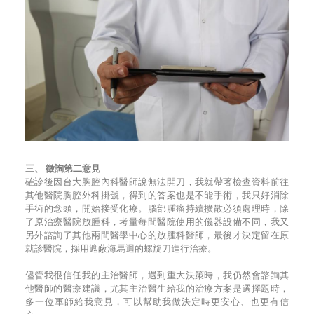
三、 徵詢第二意見
確診後因台大胸腔內科醫師說無法開刀，我就帶著檢查資料前往
其他醫院胸腔外科掛號，得到的答案也是不能手術，我只好消除
手術的念頭，開始接受化療。腦部腫瘤持續擴散必須處理時，除
了原治療醫院放腫科，考量每間醫院使用的儀器設備不同，我又
另外諮詢了其他兩間醫學中心的放腫科醫師，最後才決定留在原
就診醫院，採用遮蔽海馬迴的螺旋刀進行治療。
儘管我很信任我的主治醫師，遇到重大決策時，我仍然會諮詢其
他醫師的醫療建議，尤其主治醫生給我的治療方案是選擇題時，
多一位軍師給我意見，可以幫助我做決定時更安心、也更有信