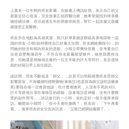
上週末一位年輕的癌友家屬，在臉書上傳訊給我，表示自己的父
親最近信心低落，完全放棄正統西醫治療，她希望能找到倚靠藥
物持續治療、存活超過五年的肺腺癌病患，幫忙一起說服父親繼
續接受正規醫療。
癌友所在地點為高雄美濃，我只好厚著臉皮聯絡高屏地區唯一認
識的癌友-小晴(頓時覺得自己好像太自閉，癌友網絡圈很小)，詢
問她的狀況和探詢癌友的意願。小晴立即爽快答應，並考量自己
抗癌資歷剛滿四年，不符合癌友家屬期望條件，雖然我覺得沒
差，但她還是積極地去邀約一位五年級的許大哥同行，並且很快
就約好隔日早上前往探訪。
談話間，癌友不斷提及「師父」，訪員可以明顯感覺癌友受師父
影響甚深，不肯繼續吃標靶藥物(泰格莎)也是因為師父說吃該藥會
死(要我在場一定會跟他說：吃什麼都會死，人沒有不死的XD)。
許大哥跟他分享吃泰格莎的經驗，說泰格莎是神藥、沒有什麼難
受的副作用等…，談話進行約一小時，並約定好一個月後再來探
訪。離開前小晴問：「你今天會吃藥嗎？」癌友回：「下午再看
看。」後來癌友的女兒告訴訪員：「父親已經開始服藥了。」