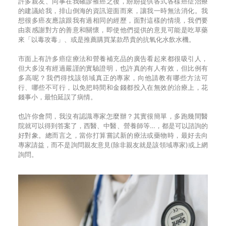
許多親友、同事在我確診罹癌之後，紛紛提供各式各樣癌症治療
的建議給我，排山倒海的資訊迎面而來，讓我一時無法消化。我
想很多癌友應該跟我有過相同的經歷，面對這樣的情境，我們要
由衷感謝對方的善意和關懷，即使他們提供的意見可能是吃草藥
來「以毒攻毒」、或是推薦購買某款昂貴的抗氧化水飲水機。
市面上有許多癌症療法和營養補充品的廣告看起來都很吸引人，
但大多沒有經過嚴謹的實驗證明，也許真的有人有效，但比例有
多高呢？我們得找該領域真正的專家，向他請教有哪些方法可
行、哪些不可行，以免把時間和金錢都投入在無效的治療上，花
錢事小，最怕延誤了病情。
也許你會問，我沒有認識專家怎麼辦？其實很簡單，多跑幾間醫
院就可以得到答案了，西醫、中醫、營養師等…，都是可以諮詢的
好對象。總而言之，當你打算嘗試新的療法或藥物時，最好去向
專家請益，而不是詢問親友意見(除非親友就是該領域專家)或上網
詢問。