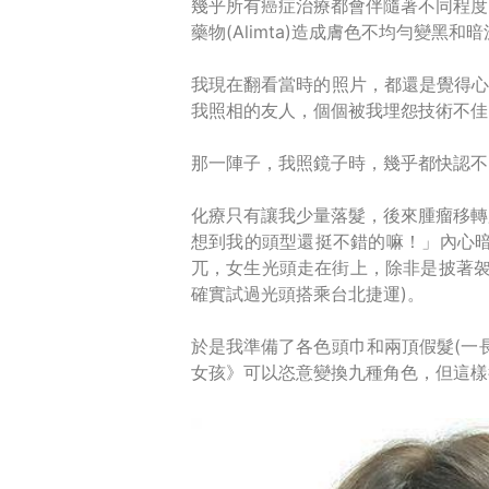
幾乎所有癌症治療都會伴隨著不同程度
藥物(Alimta)造成膚色不均勻變黑
我現在翻看當時的照片，都還是覺得心
我照相的友人，個個被我埋怨技術不佳
那一陣子，我照鏡子時，幾乎都快認不
化療只有讓我少量落髮，後來腫瘤移轉
想到我的頭型還挺不錯的嘛！」內心暗
兀，女生光頭走在街上，除非是披著袈
確實試過光頭搭乘台北捷運)。
於是我準備了各色頭巾和兩頂假髮(一
女孩》可以恣意變換九種角色，但這樣行