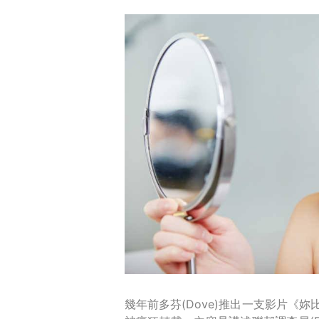
幾年前多芬(Dove)推出一支影片《妳比妳想像