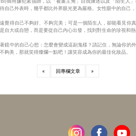
FBI)御用嫌犯素描師，以「被畫主角」自我陳述以及「陌生人
待自己外表時，幾乎都比外界眼光更為嚴格。女性眼中的自己，
遠覺得自己不夠好、不夠完美；可是一個陌生人，卻能看見你
是自大或自戀，而是要從自己內心出發，找到對生命的珍視和熱
著鏡中的自己心想：怎麼會變成這副鬼樣？請記住，無論你的
不夠美，那就笑得燦爛一點吧！讓笑容成為你的最佳化妝品。
«
回專欄文章
»