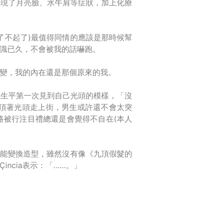
出現了月亮臉、水牛肩等症狀，加上化療
了不起了)最值得同情的應該是那時候幫
識已久，不會被我的話嚇跑。
變，我的內在還是那個原來的我。
我生平第一次見到自己光頭的模樣，「沒
能頂著光頭走上街，男生或許還不會太突
路被行注目禮總還是會覺得不自在(本人
更能變換造型，雖然沒有像《九頂假髮的
ncia表示：「……。」