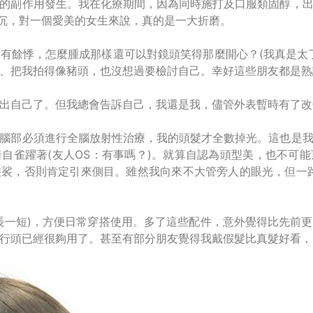
的副作用發生。我在化療期間，因為同時施打及口服類固醇，
和暗沉，對一個愛美的女生來說，真的是一大折磨。
有餘悸，怎麼腫成那樣還可以對鏡頭笑得那麼開心？(我真是太
、把我拍得像豬頭，也沒想過要檢討自己。幸好這些朋友都是熟
出自己了。但我總會告訴自己，我還是我，儘管外表暫時有了改
腦部必須進行全腦放射性治療，我的頭髮才全數掉光。這也是
自雀躍著(友人OS：有事嗎？)。就算自認為頭型美，也不可
裟，否則肯定引來側目。雖然我向來不大管旁人的眼光，但一
長一短)，方便日常穿搭使用。多了這些配件，意外覺得比先前
頭已經很夠用了。甚至有部分朋友覺得我戴假髮比真髮好看，Çi