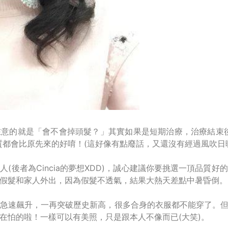
意的就是「會不會掉頭髮？」其實如果是短期治療，治療結束
質都會比原先來的好唷！(這好像有點廢話，又還沒有經過風吹日
(後者為Cincia的夢想XDD)，誠心建議你要挑選一頂品質
假髮和家人外出，因為假髮不透氣，結果大熱天差點中暑昏倒。
急速飆升，一再突破歷史新高，很多合身的衣服都不能穿了。但
在怕的啦！一樣可以有美照，只是跟本人不像而已(大笑)。