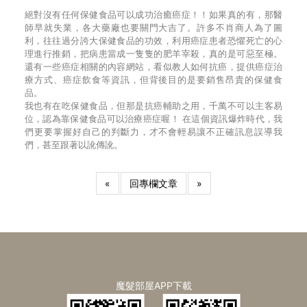
絕對沒有任何保健食品可以成功治癒癌症！！如果真的有，那醫
師早就失業，各大藥廠也要關門大吉了。許多不肖商人為了圖
利，往往過分誇大保健食品的功效，利用癌症患者恐懼死亡的心
理進行推銷，把病患當成一隻隻的肥羊宰殺，真的是可惡至極。
還有一些癌症相關的內容網站，看似教人如何抗癌，提供癌症治
療方式、癌症飲食等資訊，但背後目的是要銷售昂貴的保健食
品。
我也有在吃保健食品，但那是抗癌輔助之用，千萬不可以主客易
位，認為靠保健食品可以治療癌症喔！ 在這個資訊爆炸時代，我
們更要掌握好自己的判斷力，才不會輕易讓不正確訊息誤導我
們，甚至跟著以訛傳訛。
«
回專欄文章
»
魔髮部屋APP下載