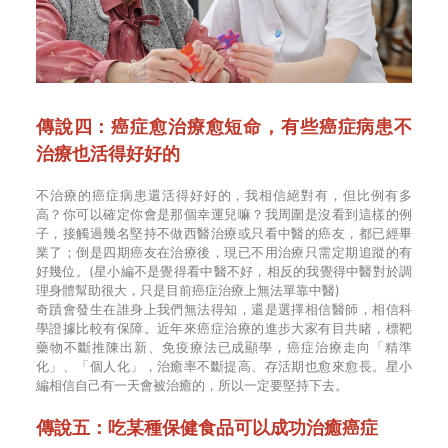
傳說四：癌症愈治療愈短命，有些癌症病患不
治療也活得好好的
不治療的癌症病患還活得好好的，我相信絕對有，但比例有多
高？你可以確定你會是那個幸運兒嘛？我周圍是沒看到這樣的例
子，接觸過幾名堅持不做西醫治療或只看中醫的癌友，都已經畢
業了；倒是四期癌友在治療後，現已不用治療只需定期追蹤的有
好幾位。(星小編不是覺得看中醫不好，相反的我覺得中醫對於調
理身體幫助很大，只是目前癌症治療上無法單靠中醫)
奇蹟會發生在誰身上我們無法得知，還是選擇相信醫師，相信科
學證據比較有保障。近年來癌症治療的進步大家有目共睹，標靶
藥物不斷推陳出新、免疫療法已成顯學，癌症治療走向「精準
化」、「個人化」，治癒率不斷提高、存活期也愈來愈長。星小
編相信自己有一天會被治癒的，所以一定要堅持下去。
傳說五：吃某種保健食品可以成功治癒癌症