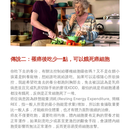
傳說二：罹癌後吃少一點，可以餓死癌細胞
你吃下去的養分，有辦法控制給哪種細胞吸收嗎？又不是在餵小
孩還是飼養寵物，想給誰吃就給誰吃。如果可以這樣隨心所欲操
控，我超希望吃進去的養分都跑到胸部去，免去被誤認為是乳癌
病患並且完成乳房切除手術的窘境XDDD。最怕的就是癌細胞通通
都沒有餓死，反倒是正常細胞死了一堆。
癌症病患因為靜態能量消耗(Resting Energy Expenditure, 簡稱
REE，指一般人所需的最小熱能需求量)增加，所以飲食攝取量要
比一般人多，才能維持住體重，也才有體力面對後續的治療。
癌友不僅要吃飽，還要吃得均衡，體內細胞要有足夠的營養才能
正常運作，如果刻意吃少或甚至更激烈的斷食手段，會讓體內細
胞受影響而無法正常運作，反而更容易受癌細胞攻擊。