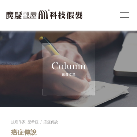
抗癌作家-星希亞
/
癌症傳說
癌症傳說