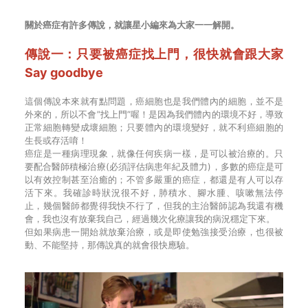
關於癌症有許多傳說，就讓星小編來為大家一一解開。
傳說一：只要被癌症找上門，很快就會跟大家
Say goodbye
這個傳說本來就有點問題，癌細胞也是我們體內的細胞，並不是
外來的，所以不會”找上門”喔！是因為我們體內的環境不好，導致
正常細胞轉變成壞細胞；只要體內的環境變好，就不利癌細胞的
生長或存活唷！
癌症是一種病理現象，就像任何疾病一樣，是可以被治療的。只
要配合醫師積極治療(必須評估病患年紀及體力)，多數的癌症是可
以有效控制甚至治癒的；不管多嚴重的癌症，都還是有人可以存
活下來。我確診時狀況很不好，肺積水、腳水腫、咳嗽無法停
止，幾個醫師都覺得我快不行了，但我的主治醫師認為我還有機
會，我也沒有放棄我自己，經過幾次化療讓我的病況穩定下來。
但如果病患一開始就放棄治療，或是即使勉強接受治療，也很被
動、不能堅持，那傳說真的就會很快應驗。