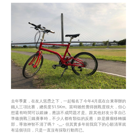
去年季夏，在友人慫恿之下，一起報名了今年4月底在台東舉辦的
鐵人三項比賽，總長度51.5Km。當時雖然覺得挑戰度很大，但心
想還有時間可以鍛鍊，應該不成問題才是。跟其他好友分享自己
準備挑戰三鐵賽事時，不少人都有類似的反應：妳是腫瘤移轉腦
部，導致神智不清了嗎？ -__- 但其實多年前我寫下的心願清單就
有這個項目，只是一直沒有採取行動而已。