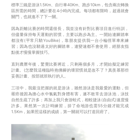
標準三鐵是游泳1.5Km、自行車40Km、跑步10km，包含兩次轉換
區所需的時間，總計要在4小時內完成。每項都有限時，超過就會
關門，也就進不了下一關。
因為距離比賽的時間還很長，我並沒有針對比賽項目進行特訓，
但儘量保持每天運動的習慣，主要以跑步為主。一開始連腳踏車
都沒有(平常只騎YouBike)，靠朋友提供我一台小輪徑單車來練
習；因為也沒騎過太好的腳踏車，連變速都不會使用，經朋友指
點後才慢慢掌握技巧。
直到農曆年後，驚覺比賽將近，只剩兩個多月，才開始擬定練習
計畫。(怎麼我這種臨時抱佛腳的壞習慣就是改不了？真羨慕那些
妥善計畫、按部就班執行的人。
三項中，我最沒把握的就是游泳，雖然游泳是我最愛的運動，但
罹癌後因為擔心水中氯氣對身體有害，遂不敢常去游泳池，泳技
自然生疏了許多；再加上我只會游蛙式，相較捷泳(自由式)速度慢
許多。果然第一次計時練習，拚了命地游也需55分鐘才能完成
1.5Km，如果照這樣的成績，第一關就可以打道回府了。