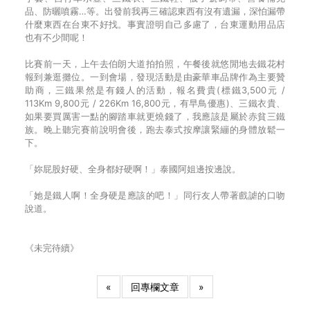
品、防曬噴霧…等。出發前我再三確認東西有沒有遺漏，深怕漏帶
什麼東西在台東不好找。事實證明自己多慮了，台東運動用品店
也有不少間呢！
比賽前一天，上午去伯朗大道拍拍照，午餐後就悠閒地去鐵花村
報到兼逛攤位。一到會場，發現活動是由豪華車品牌作為主要贊
助商，三鐵果然是有錢人的活動，報名費貴(標鐵3,500元 /
113Km 9,800元 / 226Km 16,800元，有早鳥優惠)、三鐵衣貴、
如果要買厲害一點的腳踏車就更燒錢了，我應該是屬於赤貧三鐵
族。晚上聽完賽前說明會後，跑去泰式按摩讓緊繃的身體放鬆一
下。
「妳屁股好硬、全身都好硬啊！」泰國阿姐邊按邊說。
「她是鐵人啊！全身硬是應該的吧！」同行友人帶著戲謔的口吻
說道。
《未完待續》
«
回專欄文章
»