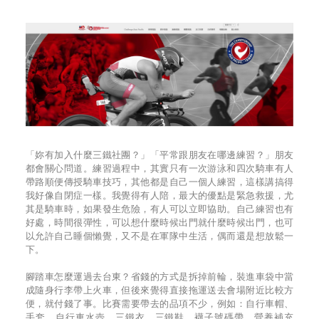
「妳有加入什麼三鐵社團？」「平常跟朋友在哪邊練習？」朋友
都會關心問道。練習過程中，其實只有一次游泳和四次騎車有人
帶路順便傳授騎車技巧，其他都是自己一個人練習，這樣講搞得
我好像自閉症一樣。我覺得有人陪，最大的優點是緊急救援，尤
其是騎車時，如果發生危險，有人可以立即協助。自己練習也有
好處，時間很彈性，可以想什麼時候出門就什麼時候出門，也可
以允許自己睡個懶覺，又不是在軍隊中生活，偶而還是想放鬆一
下。
腳踏車怎麼運過去台東？省錢的方式是拆掉前輪，裝進車袋中當
成隨身行李帶上火車，但後來覺得直接拖運送去會場附近比較方
便，就付錢了事。比賽需要帶去的品項不少，例如：自行車帽、
手套、自行車水壺、三鐵衣、三鐵鞋、襪子號碼帶、營養補充