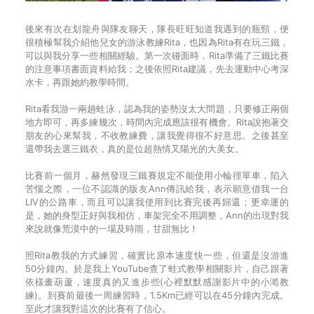
後來有次在划龍舟與隊友聊天，隊長旺旺知道我遇到的瓶頸，便
很積極幫我介紹他兒女的游泳教練Rita，也因為Rita有在玩三鐵，
可以與我分享一些相關經驗。第一次碰面時，Rita準備了三鐵比賽
的注意事項書面資料給我；之後依照Rita建議，先去運動中心考深
水卡，再跟她約教學時間。
Rita看我游一兩趟蛙泳，認為我的姿勢沒太大問題，只要修正兩個
地方即可，再多練幾次，時間內完成應該很有機會。Rita說抱著交
朋友的心來幫我，不收教練費，讓我覺得很不好意思。之後甚至
還帶我去選三鐵衣，真的是位超熱情又陽光的大美女。
比賽前一個月，赫然發現三鐵賽規定不能使用小輪徑單車，陷入
苦惱之際，一位不認識的版友Ann傳訊給我，表示願意借我一台
LIV的公路車，而且可以讓我使用到比賽完後再歸還；更幸運的
是，她的身型正好與我相仿，車架完全不用調整，Ann的出現對我
來說就像荒漠中的一場及時雨，甘甜無比！
照Rita教我的方式練習，確實比原本速度快一些，但還是沒游進
50分鐘內。於是我上YouTube查了蛙式教學相關影片，自己跟著
依樣畫葫蘆，速度真的又進步些(心裡默默感謝影片中的小澔教
練)。到賽前最後一周練習時，1.5Km已經可以在45分鐘內完成。
至此才讓我對這次的比賽有了信心。