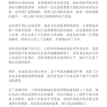
剛開始生病的時候，身邊親朋好友知道消息，紛紛稍來問候或屈
身前往醫院探望我，但我的一位也曾經歷重大變故的好友卻告訴
我，這些都只是剛開始，我真正的考驗在後頭，那是一段很孤獨
的歲月，一路上會只有自己能夠陪伴自己度過。
起初我不明白這個意思，後來才知道隨著時間更迭，大家開始習
慣了你新的狀態，而自己也需要開始新的旅程，但這趟旅程沒有
人走過，所以沒有人可以跟你分享經驗，或是告訴你每一次問題
的解答，唯有自己踏上了這條路，才會開始有了方向。
當時在病房畫下的日記，小阿布與動物好朋友們沒有色彩，是因
為當時我不知道我的生命是否能繼續被留下，甚至是認為自己的
人生從此只有黑白，光鮮亮麗世界的強烈對比下，讓自己又多了
幾分悲愴與孤單。
然而，幸福卻是比較出來的，這十年因為畫圖這件事，我多了許
多從未想過的經歷與相遇，甚至是完成了以為這輩子都不可能完
成的夢想。
忘了曾幾何時，小阿布跟動物好朋友們開始被我填上了色彩，桃
紅色的小阿布是我對生命的倔將，所以代我穿上了絕對不會在我
身上的顏色，創造了許多的不可思議。就如同這個月底在臺北受
邀舉行的聯展，亦是我沒想過的故事，而它就這樣開始了。