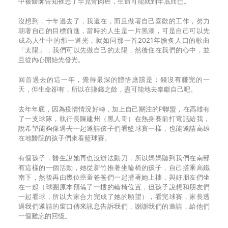
中被醫師告知罹患了罕見骨肉癌，生命可能就到年底而已。
沒想到，十年過去了，我還在，而且做著自己喜歡的工作，努力
朝著自己的目標前進，當時的人生是一片黑漆，可是自己可以先
成為人生中的那一道光，就如同那一首2021年膾炙人口的歌曲
「太陽」，我們可以先做自己的太陽，然後住在我們的心中，並
且從內心開始先發光。
回首過去的這一年，覺得最深的體悟應該是：錢沒有賺完的一
天，但生命卻有，所以在賺錢之餘，盡可能地去奉獻自己吧。
去年年底，因為疫情情況好轉，加上自己關注的P聯盟，在高雄有
了一支球隊，執行長陳建州（黑人哥）在熱身賽前打電話給我，
說希望能夠像過去一起邀請孩子們看籃球賽一樣，也能邀請高雄
在地醫院的孩子們來看籃球賽。
有個孩子，醫生說她再也沒辦法動刀，所以媽媽聽到我們在南部
有這樣的一個活動，她從新竹推著坐輪椅的孩子，自己搭乘高鐵
南下，然後再由幾位癌童爸爸們一起揹著她上樓，與好朋友們坐
在一起（球團原本預備了一樓的輪椅位置，但孩子說想和朋友們
一起看球，所以大家合力完成了她的願望），看完球賽，家長透
過我們邀請的窗口傳來訊息告訴我們，謝謝我們的邀請，給他們
一個難忘的回憶。