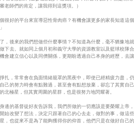
審老師們的肯定，讓我得到這獎項。）
個很好的平台來宣導惡性骨肉癌？有機會讓更多的家長知道這
」
了，後來的我們想做些什麼事情？不知道為什麼，毫不猶豫地
做下去。就如同上個月初和義守大學的資源教室以及籃球校隊
機會建立信心以及同儕關係，更期盼透過自己本身的經歷，去
掙扎，常常會在負面情緒籠罩的黑夜中，即使已經精疲力盡，
自己的努力時會有點難過，甚至會有點想放棄，卻忘了其實自
的北極星，但其實周圍的星群，也是很努力地閃耀著。
身邊的基督徒好友告訴我，我們所做的一切應該是要榮耀上帝
開始改變了想法，決定只跟著自己的心去走，做對的事，做這
星，也從來不是為了能夠獲得你的仰首，他們只是在做好自己