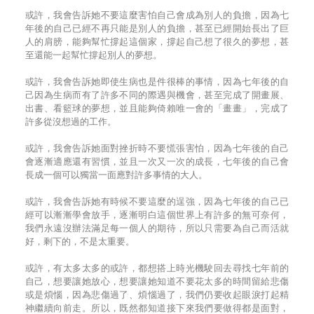
或許，我會告訴她不要這麼害怕自己會成為別人的負擔，因為七
年後的自己已經不再只能是別人的負擔，甚至已經開始長出了巨
人的肩膀，能夠幫忙撐起這個家，撐起自己想了很久的夢想，甚
至還能一起幫忙撐起別人的夢想。
或許，我會告訴她即使生病也是件很棒的事情，因為七年後的自
己因為生病而有了許多不同的際遇與機會，甚至完成了開畫展、
出書、看籃球的夢想，並且能夠倚賴唯一會的「畫畫」，完成了
許多從沒想過的工作。
或許，我會告訴她面對挫折時不要慌張害怕，因為七年後的自己
會逐漸適應還有習慣，並且一次又一次的成長，七年後的自己會
長成一個可以獨當一面應對許多事情的大人。
或許，我會告訴她有時候不要這麼的逞強，因為七年後的自己已
經可以漸漸學會放手，逐漸明白這個世界上有許多的無可奈何，
我們永遠沒辦法滿足每一個人的期待，所以只需要為自己而活就
好，剩下的，不是太重要。
或許，有太多太多的或許，都想搭上時光機駛回去尋找七年前的
自己，想要讓她放心，想要讓她知道不要花太多的時間留給悲傷
或是煩惱，因為悲傷過了、煩惱過了，我們仍要收起眼淚打起精
神繼續向前走。所以，既然都知道接下來我們要做得都是面對，