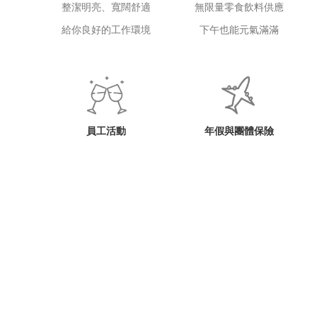
整潔明亮、寬闊舒適
無限量零食飲料供應
給你良好的工作環境
下午也能元氣滿滿
員工活動
年假與團體保險
節慶派對、旅遊補助、春酒
勞基法規定的都辦到
相聚歡笑每一刻
重視每一個人的需求
持續擴張的舞台
技術培育
前景長遠目標明確
專業假髮培訓