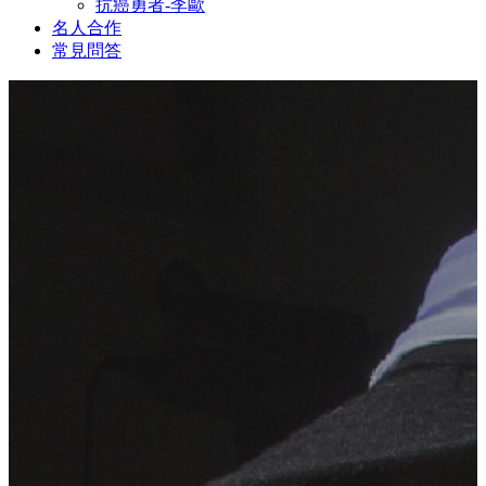
抗癌勇者-李歐
名人合作
常見問答