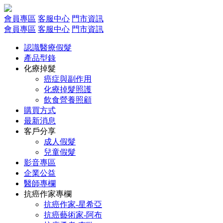
會員專區
客服中心
門市資訊
會員專區
客服中心
門市資訊
認識醫療假髮
產品型錄
化療掉髮
癌症與副作用
化療掉髮照護
飲食營養照顧
購買方式
最新消息
客戶分享
成人假髮
兒童假髮
影音專區
企業公益
醫師專欄
抗癌作家專欄
抗癌作家-星希亞
抗癌藝術家-阿布