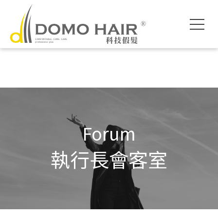
DOMO HAIR｜
科技假髮入門
執行長專欄
影片專區
獨創科技
素人現身說髮
魔髮醫師專欄
各款底網介紹
服務流程說明
髮友聚會紀錄
假髮片知識家
付款方式說明
婚禮帥氣無髮擋
專屬品質保障
常見問題FAQ
海外訂製
Forum
執行長會客室