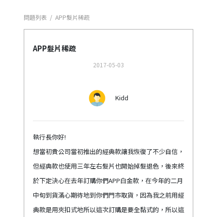
問題列表
/
APP髮片稀疏
APP髮片稀疏
2017-05-03
Kidd
執行長你好!
想當初貴公司當初推出的經典款讓我恢復了不少自信，
但經典款也使用三年左右髮片也開始掉髮退色，後來終
於下定決心在去年訂購你們APP白金款，在今年的二月
中旬到貨滿心期待地到你們門市取貨，因為我之前用經
典款是用夾扣式地所以這次訂購是要全黏式的，所以這