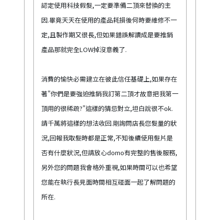
認定使用科技假髮,一定要準備二頂來替換的主
因.畢竟天天在使用的產品耗損後何時要維修不一
定,且製作期又很長,但如果錯誤解讀成是要推銷
產品那就完全LOW掉沒意義了.
消費的愉快必需建立在彼此信任基礎上,如果存在
著"你們是要強迫推銷我訂第二頂才故意把我第一
頂用的很稀疏?"這樣的猜忌對立,坦白說很不ok.
請千萬將這樣的想法收回.剛詢問店長您髮量的狀
況,回報我取髮時都是正常,不知後續使用髮片是
否有什麼狀況,但請放心domo有完整的售後服務,
另外您的問題我會格外重視,如果時間可以也希望
您能在執行長見面時間相互碰面一起了解問題的
所在.