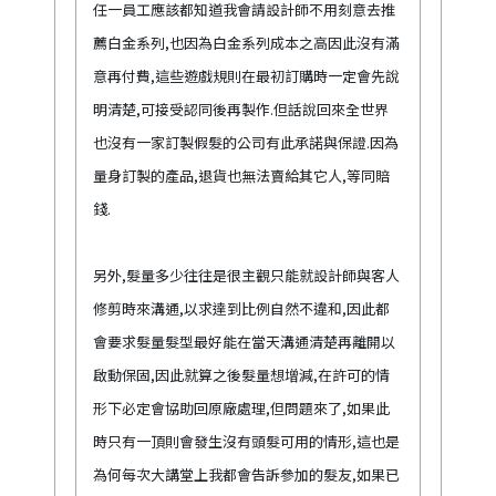
任一員工應該都知道我會請設計師不用刻意去推
薦白金系列,也因為白金系列成本之高因此沒有滿
意再付費,這些遊戲規則在最初訂購時一定會先說
明清楚,可接受認同後再製作.但話說回來全世界
也沒有一家訂製假髮的公司有此承諾與保證.因為
量身訂製的產品,退貨也無法賣給其它人,等同賠
錢.
另外,髮量多少往往是很主觀只能就設計師與客人
修剪時來溝通,以求達到比例自然不違和,因此都
會要求髮量髮型最好能在當天溝通清楚再離開以
啟動保固,因此就算之後髮量想增減,在許可的情
形下必定會協助回原廠處理,但問題來了,如果此
時只有一頂則會發生沒有頭髮可用的情形,這也是
為何每次大講堂上我都會告訴參加的髮友,如果已