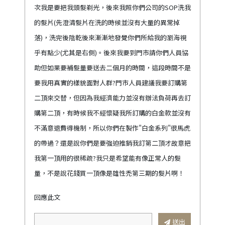
次我是要把我頭髮剃光，後來我照你們公司的SOP洗我
的髮片(先澄清髮片在洗的時候並沒有大量的異常掉
落)，洗完後陰乾後來漸漸地發覺你們所給我的瀏海視
乎有點少(尤其是右側)。後來我要到門市請你們人員協
助但如果要補髮量要送去二個月的時間，這段時間不是
要我用真實的樣貌面對人群?門市人員建議我要訂購第
二頂來交替，但因為我經濟能力並沒有辦法負荷再去訂
購第二頂，有時候我不經懷疑我所訂購的白金款並沒有
不滿意退費得機制，所以你們在製作"白金系列"很馬虎
的帶過？還是說你們是要強迫推銷我訂第二頂才故意把
我第一頂用的很稀疏?我只是希望能有像正常人的髮
量，不是說花錢買一頂像是雄性禿第三期的髮片啊！
回應此文
送出