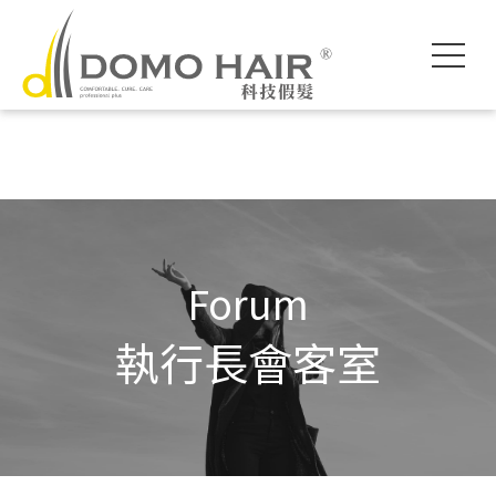
DOMO HAIR｜
科技假髮入門
執行長專欄
影片專區
獨創科技
素人現身說髮
魔髮醫師專欄
各款底網介紹
服務流程說明
髮友聚會紀錄
假髮片知識家
付款方式說明
婚禮帥氣無髮擋
專屬品質保障
常見問題FAQ
海外訂製
Forum
執行長會客室