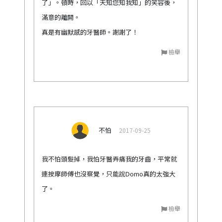
了」。頓時，回以「天知您知我知」的笑容後，
滿意的離開。
真是有幽默感的牙醫師。謝謝了！
檢舉
不怕
2017-09-25
我不怕頭髮掉，我怕牙醫弄痛我的牙齒，平常就
連按摩師傅也沒察覺，只能說Domo真的太強大
了。
檢舉