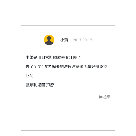
小賀
2017-09-15
小弟是用日常紅膠就去看牙醫了!
去了至少4-5次 躺著的時候注意後面壓好避免拉
扯到
就順利過關了喔!
檢舉