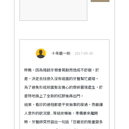
十年磨一劍
2017-09-30
昨晚，因為殘餘牙根會晃動而造成不舒服。於
是，決定去找很久沒有碰面的牙醫幫忙處理。
為了避免形成前面髮友擔心的穿綁窘境產生，於
是特地換上了全新的紅膠後再出門。
結果，看診的過程都是平安無事的度過。而最讓
人意外的狀況是...等結完帳後，準備要來離開
時，牙醫師突然冒出一句話「您最近的髮量變多