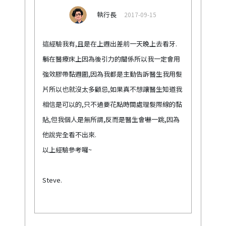
執行長
2017-09-15
這經驗我有,且是在上週出差前一天晚上去看牙.
躺在醫療床上因為後引力的關係所以我一定會用
強效膠帶黏週圍,因為我都是主動告訴醫生我用髮
片所以也就沒太多顧忌,如果真不想讓醫生知道我
相信是可以的,只不過要花點時間處理髮際線的黏
貼,但我個人是無所謂,反而是醫生會嚇一跳,因為
他說完全看不出來.
以上經驗參考囉~
Steve.