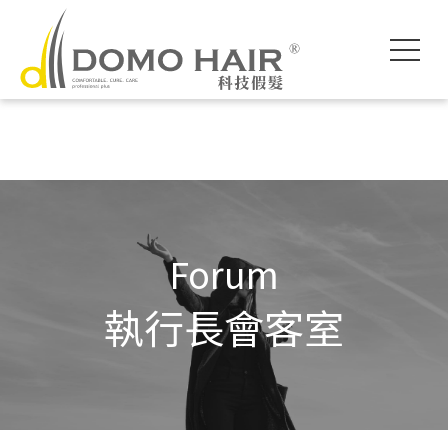
DOMO HAIR｜
科技假髮入門
執行長專欄
影片專區
獨創科技
素人現身說髮
魔髮醫師專欄
各款底網介紹
服務流程說明
髮友聚會紀錄
假髮片知識家
付款方式說明
婚禮帥氣無髮擋
專屬品質保障
常見問題FAQ
海外訂製
Forum
執行長會客室