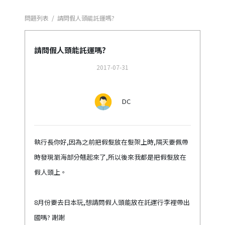
問題列表
/
請問假人頭能託運嗎?
請問假人頭能託運嗎?
2017-07-31
DC
執行長你好,因為之前把假髮放在髮架上時,隔天要佩帶
時發現瀏海部分翹起來了,所以後來我都是把假髮放在
假人頭上。
8月份要去日本玩,想請問假人頭能放在託運行李裡帶出
國嗎? 謝謝